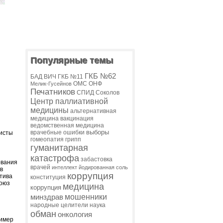
Популярные темы
ГКБ №62
БАД
ВИЧ
ГКБ №11
ОМС
ОНФ
Мелик-Гусейнов
Печатников
СПИД
Соколов
Центр паллиативной
медицины
альтернативная
медицина
вакцинация
ведомственная медицина
выборы
врачебные ошибки
висты
гомеопатия
грипп
гуманитарная
катастрофа
забастовка
ования
врачей
интеллект
йодированная соль
в
коррупция
тива
конституция
союз
медицина
коррупция
мошенники
минздрав
народные целители
наука
обман
онкология
ример