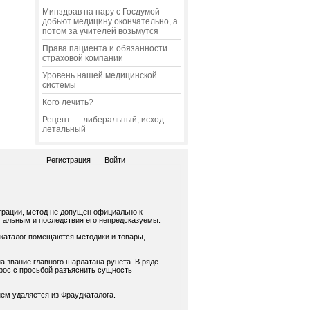
Минздрав на пару с Госдумой
добьют медицину окончательно, а
потом за учителей возьмутся
Права пациента и обязанности
страховой компании
Уровень нашей медицинской
системы
Кого лечить?
Рецепт — либеральный, исход —
летальный
Регистрация
Войти
трации, метод не допущен официально к
нтальным и последствия его непредсказуемы.
 каталог помещаются методики и товары,
а звание главного шарлатана рунета. В ряде
рос с просьбой разъяснить сущность
ем удаляется из Фраудкаталога.