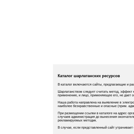
Каталог шарлатанских ресурсов
В каталог включаются сайты, предлагающие и ра
Шарлатанством следует считать метод, эффект к
применению, и лицо, применяющее его, не дает 
Наша работа направлена на выявление в электро
наиболее безнравственные и опасные (прим. адм.
При размещении ссылки в каталоге на адрес орга
случаев администрация до вынесения окончатель
рекламируемых методик.
В случае, если представленный сайт утрачивает