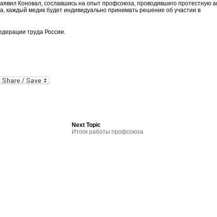
 заявил Коновал, сославшись на опыт профсоюза, проводившего протестную а
а, каждый медик будет индивидуально принимать решение об участии в
едерации труда России.
al
In
dPress
mail
Next Topic
Итоги работы профсоюза