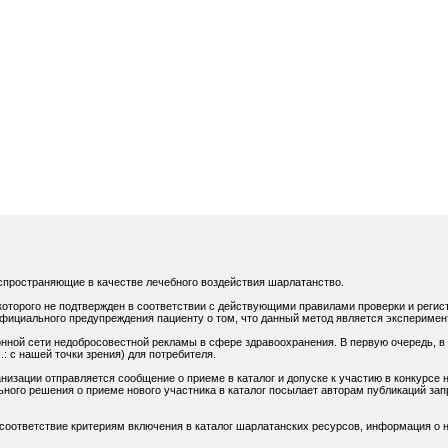
спространяющие в качестве лечебного воздействия шарлатанство.
оторого не подтвержден в соответствии с действующими правилами проверки и регис
официального предупреждения пациенту о том, что данный метод является экспериме
нной сети недобросовестной рекламы в сфере здравоохранения. В первую очередь, в
: с нашей точки зрения) для потребителя.
низации отправляется сообщение о приеме в каталог и допуске к участию в конкурсе н
ного решения о приеме нового участника в каталог посылает авторам публикаций зап
 соответствие критериям включения в каталог шарлатанских ресурсов, информация о н