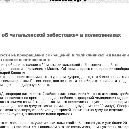
об «итальянской забастовке» в поликлиниках
ности на прекращении сокращений в поликлиниках и введении
в вместо шестичасового
ие» объявил о начале с 24 марта «итальянской забастовки» — работе
ции — в шести поликлиниках Москвы. Об этом на пресс-конференции сообщил
ндрей Коновал.
ется нанесение экономического урона медучреждению, тем более наши акти
своим пациентам. Естественно, они не хотят и не собираются нанести вред
омощи», — подчеркнул Коновал.
«Декларации «итальянской забастовки» поликлиник Москвы» изложены треб
 они настаивают на прекращении дальнейших сокращений медицинских кадров 
ового приема врачей-терапевтов вместо шестичасового, установлении норма
ии пациентов на дому, включая время на поездку (не менее 30 минут). Проф
ремени в распорядке рабочего дня врачей на вызовы на дому, на ведение
ерной группы, выполнение плана прививок.
та согласие принять участие в «итальянской забастовке» дали уже более 20
ликлиник столицы. «Мы понимаем, что это очень мало, но мы уверены, что п