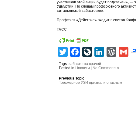
участников этой акции будет подхвачен», —
Удмуртии. По словам профсоюзного активист
«итальянской забастовке».
Профсоюз «Действие» входит в состав Конф
ТАСС
Twitter
Facebook
LiveJourn
Linked
Wor
G
Tags:
забастовка врачей
Posted in
Новости
|
No Comments »
Previous Topic
Трехмерное УЗИ признали опасным