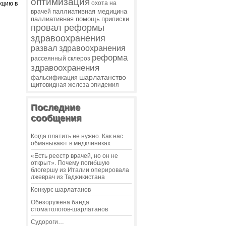
оптимизация
охота на
кцию в
паллиативная медицина
врачей
паллиативная помощь
приписки
провал реформы
здравоохранения
развал здравоохранения
реформа
рассеянный склероз
здравоохранения
шарлатанство
фальсификация
щитовидная железа
эпидемия
Последние
сообщения
Когда платить не нужно. Как нас
обманывают в медклиниках
«Есть реестр врачей, но он не
открыт». Почему погибшую
блогершу из Италии оперировала
лжеврач из Таджикистана
Конкурс шарлатанов
Обезоружена банда
стоматологов-шарлатанов
Судороги…