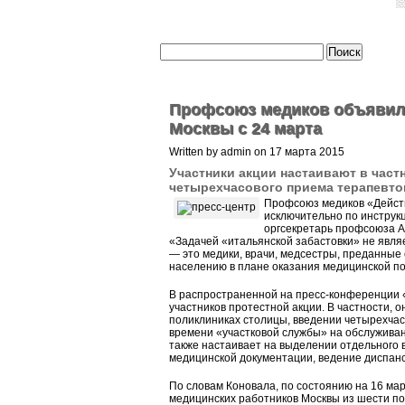
Профсоюз медиков объявил 
Москвы с 24 марта
Written by admin on 17 марта 2015
Участники акции настаивают в част
четырехчасового приема терапевто
Профсоюз медиков «Действ
исключительно по инструк
оргсекретарь профсоюза А
«Задачей «итальянской забастовки» не явля
— это медики, врачи, медсестры, преданные 
населению в плане оказания медицинской п
В распространенной на пресс-конференции 
участников протестной акции. В частности,
поликлиниках столицы, введении четырехчас
времени «участковой службы» на обслуживан
также настаивает на выделении отдельного в
медицинской документации, ведение диспанс
По словам Коновала, по состоянию на 16 мар
медицинских работников Москвы из шести по