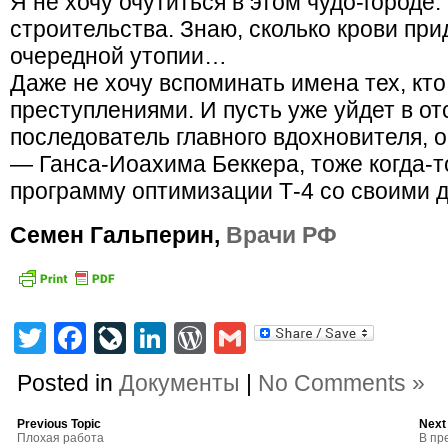
Я не хочу очутиться в этом чудо-городе. 
строительства. Знаю, сколько крови при
очередной утопии…
Даже не хочу вспоминать имена тех, кто
преступлениями. И пусть уже уйдет в о
последователь главного вдохновителя, 
— Ганса-Иоахима Беккера, тоже когда-
программу оптимизации Т-4 со своими 
Семен Гальперин,
Врачи РФ
Twitter
Facebook
LiveJournal
LinkedIn
WordPress
Gmail
Posted in
Документы
|
No Comments »
Previous Topic
Next
Плохая работа
В пр