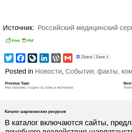
Источник:
Российский медицинский сер
Twitter
Facebook
LiveJournal
LinkedIn
WordPress
Gmail
Posted in
Новости
,
События, факты, ко
Previous Topic
Next
Нестерпимо стыдно за ложь и молчание
Тене
Каталог шарлатанских ресурсов
В каталог включаются сайты, пред
лечебного воздействия шарлатанст