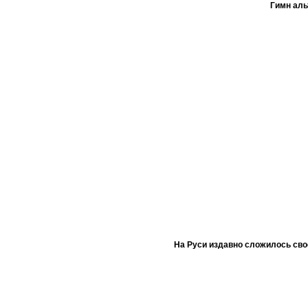
Гимн ал
На Руси издавно сложилось сво