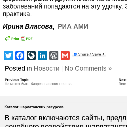
заболеваний попадаются на эту удочку.
практика.
Ирина Власова
,
РИА АМИ
Twitter
Facebook
LiveJournal
LinkedIn
WordPress
Gmail
Posted in
Новости
|
No Comments »
Previous Topic
Next
Не может быть: биорезонансная терапия
Веге
Каталог шарлатанских ресурсов
В каталог включаются сайты, пред
лечебного воздействия шарлатанст