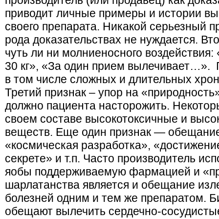
производитель (или продавец) как дока
приводит личные примеры и истории вы
своего препарата. Никакой серьезный пр
рода доказательствах не нуждается. Вт
чуть ли ни молниеносного воздействия: 
30 кг», «За один прием вылечивает…». 
в том числе сложных и длительных хро
Третий признак – упор на «природность»
должно пациента насторожить. Некотор
своем составе высокотоксичные и высо
веществ. Еще один признак — обещание
«космическая разработка», «достижени
секрете» и т.п. Часто производитель ис
яобы поддерживаемую фармацией и «п
шарлатанства является и обещание изл
болезней одним и тем же препаратом. Б
обещают вылечить сердечно-сосудистые