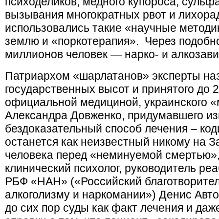
психоделиков, медного купороса, сульф
вызывания многократных рвот и лихорад
использовались такие «научные методи
землю и «поркотерапия». Через подобн
миллионов человек — нарко- и алкозав
Патриархом «шарлатанов» эксперты наз
государственных высот и принятого до 2
официальной медициной, украинского «
Александра Довженко, придумавшего из
бездоказательный способ лечения – код
останется как неизвестный никому на З
человека перед «неминуемой смертью»,
клинический психолог, руководитель р
РБФ «НАН» («Российский благотворите
алкоголизму и наркомании») Денис Авто
до сих пор суды как факт лечения и да