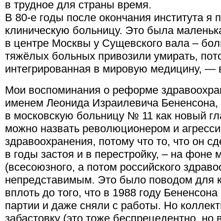
в трудное для страны время.
В 80-е годы после окончания института я 
клиническую больницу. Это была маленьк
в центре Москвы у Сущевского вала – боль
тяжёлых больных привозили умирать, пото
интегрированная в мировую медицину, — в
Мои воспоминания о реформе здравоохран
именем Леонида Израилевича Бененсона, 
в московскую больницу № 11 как новый гл
можно назвать революционером и агрес
здравоохранения, потому что то, что он 
в годы застоя и в перестройку, – на фоне
(всесоюзного, а потом российского здрав
непредставимым. Это было поводом для 
вплоть до того, что в 1988 году Бененсон
партии и даже сняли с работы. Но коллек
забастовку (это тоже беспрецедентно, но в