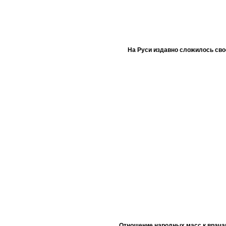
На Руси издавно сложилось сво
Отношение народных масс к врача