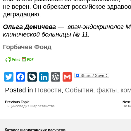
не верен. Он обрекает российское здраво
деградацию.
Ольга Демичева
—
врач-эндокринолог М
клинической больницы № 11.
Горбачев Фонд
Twitter
Facebook
LiveJournal
LinkedIn
WordPress
Gmail
Posted in
Новости
,
События, факты, ко
Previous Topic
Next
Энциклопедия шарлатанства
Не м
Каталог шарлатанских ресурсов