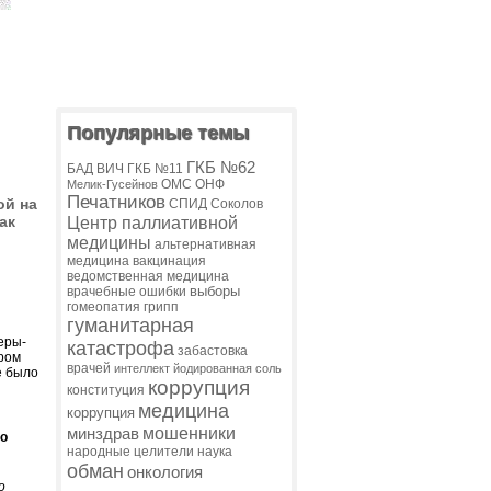
Популярные темы
ГКБ №62
БАД
ВИЧ
ГКБ №11
ОМС
ОНФ
Мелик-Гусейнов
Печатников
ой на
СПИД
Соколов
ак
Центр паллиативной
медицины
альтернативная
медицина
вакцинация
ведомственная медицина
выборы
врачебные ошибки
гомеопатия
грипп
гуманитарная
еры-
катастрофа
забастовка
ором
врачей
интеллект
йодированная соль
е было
коррупция
конституция
медицина
коррупция
мошенники
минздрав
го
народные целители
наука
обман
онкология
о