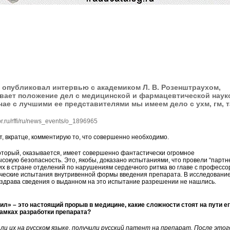
s опубликовал интервью с академиком Л. В. Розенштраухом,
вает положение дел с медицинской и фармацевтической наук
учае с лучшими ее представителями мы имеем дело с ухм, гм, т
fbr.ru/rffi/ru/news_events/o_1896965
ут, вкратце, комментирую то, что совершенно необходимо.
оторый, оказывается, имеет совершенно фантастически огромное
сокую безопасность. Это, якобы, доказано испытаниями, что провели “партн
их в стране отделений по нарушениям сердечного ритма во главе с професс
ические испытания внутривенной формы введения препарата. В исследовани
нздрава сведения о выданном на это испытание разрешении не нашлись.
л» – это настоящий прорыв в медицине, какие сложности стоят на пути е
рамках разработки препарата?
ли их на русском языке, получили русский патент на препарат. После этог