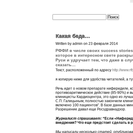
Какая беда…
Written by admin on 23 февраля 2014
РФФИ в числе своих success storie
которое в интересном свете раскры
Руси и удручает тем, что даже в сл
сказать…
Текст, расположенный по адресу
http://www.r
я копирую ниже для удобства читателей, а т
Речь идет о новом препарате ниферидиле, к
противоаритмическое действие (85-90%) и вы
клиницисты Кардиоцентра, это одно из лучш
С.П. Галицыным, полностью закончили клин
включено 100 пациентов”. В базе данных ми
Разрешение давал еще Росздравнадзор.
Журналист спрашивает:
“Если «Нифериди
внедрения? Что еще предстоит сделать в 
Мы написали несколько статей, опубликова