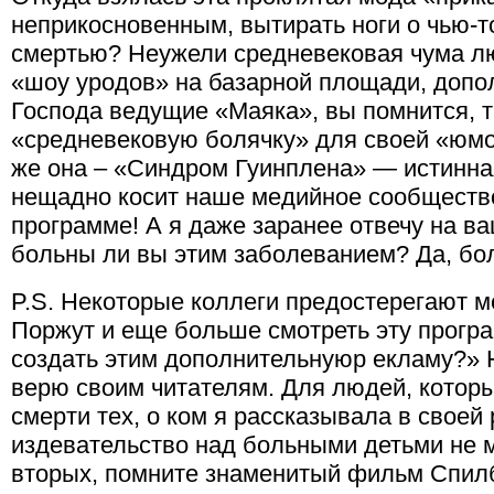
неприкосновенным, вытирать ноги о чью-т
смертью? Неужели средневековая чума л
«шоу уродов» на базарной площади, допо
Господа ведущие «Маяка», вы помнится, т
«средневековую болячку» для своей «юм
же она – «Синдром Гуинплена» — истинная
нещадно косит наше медийное сообщество
программе! А я даже заранее отвечу на в
больны ли вы этим заболеванием? Да, бо
P.S. Некоторые коллеги предостерегают 
Поржут и еще больше смотреть эту прогр
создать этим дополнительнуюр екламу?» Н
верю своим читателям. Для людей, которы
смерти тех, о ком я рассказывала в своей
издевательство над больными детьми не м
вторых, помните знаменитый фильм Спил