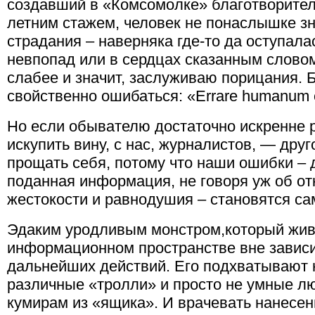
создавший в «Комсомолке» благотворитель
летним стажем, человек не понаслышке зн
страдания – наверняка где-то да оступалас
невпопад или в сердцах сказанным словом
слабее и значит, заслуживаю порицания. 
свойственно ошибаться: «Errare humanum es
Но если обывателю достаточно искренне р
искупить вину, с нас, журналистов, — дру
прощать себя, потому что наши ошибки – 
поданная информация, не говоря уж об о
жестокости и равнодушия – становятся са
Эдаким уродливым монстром,который жив
информационном пространстве вне зависи
дальнейших действий. Его подхватывают 
различные «тролли» и просто не умные л
кумирам из «ящика». И врачевать нанесе