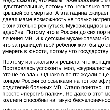
Надо сказать, что мамы тяжелобольных
м
чувствительные, потому что несколько ле
крышей со смертью. А эта гадина сжирает
давая маме возможность не только истреп
окончательно рехнуться. Муковисцидозных
вдвойне. Потому что в России до сих пор
лечения МВ. И к детским мукам-слезам-бо
что за границей твой ребенок жил бы до с
умереть в юности, потому что государству 
Поэтому изначально я решила, что женщи
Постаралась успокоить, мол, «журналисты
это не со зла». Однако в почте ждали еще
концов России со ссылками на тот же эфир
родителей больных МВ. Стало понятно, чт
просто «перегиб палки». Но даже в этот м
коллеги способны на такую бесчеловечнос