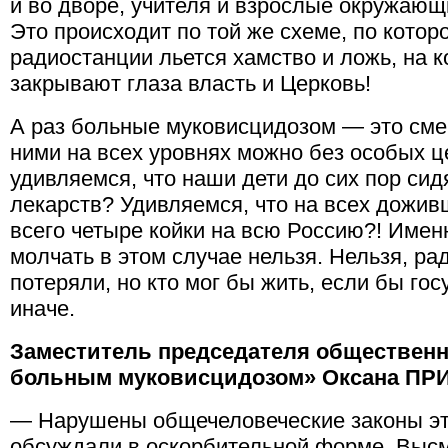
и во дворе, учителя и взрослые окружающ
Это происходит по той же схеме, по котор
радиостанции льется хамство и ложь, на к
закрывают глаза власть и Церковь!
А раз больные муковисцидозом — это смеш
ними на всех уровнях можно без особых 
удивляемся, что наши дети до сих пор си
лекарств? Удивляемся, что на всех дожи
всего четыре койки на всю Россию?! Именн
молчать в этом случае нельзя. Нельзя, рад
потеряли, но кто мог бы жить, если бы го
иначе.
Заместитель председателя обществен
больным муковисцидозом» Оксана ПР
— Нарушены общечеловеческие законы эт
обсуждали в оскорбительной форме. Высм