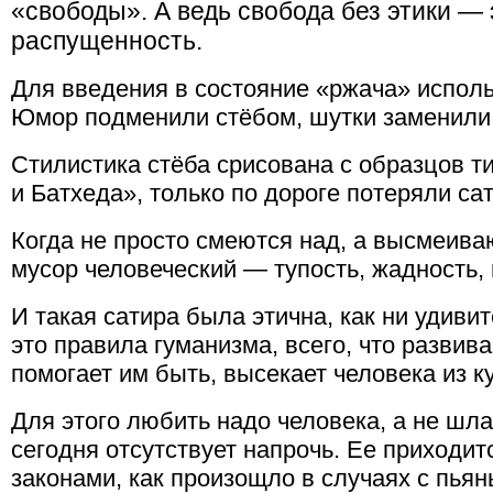
«свободы». А ведь свобода без этики —
распущенность.
Для введения в состояние «ржача» исполь
Юмор подменили стёбом, шутки заменил
Стилистика стёба срисована с образцов т
и Батхеда», только по дороге потеряли с
Когда не просто смеются над, а высмеива
мусор человеческий — тупость, жадность, п
И такая сатира была этична, как ни удиви
это правила гуманизма, всего, что развива
помогает им быть, высекает человека из к
Для этого любить надо человека, а не шла
сегодня отсутствует напрочь. Ее приходи
законами, как произощло в случаях с пья