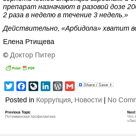
препарат назначают в разовой дозе 2
2 раза в неделю в течение 3 недель.
»
Действительно, «Арбидола» хватит в
Елена Ртищева
©
Доктор Питер
Twitter
Facebook
LiveJournal
LinkedIn
WordPress
Gmail
Posted in
Коррупция
,
Новости
|
No Comm
Previous Topic
Next
Потемкинская профилактика
Что 
«Лиг