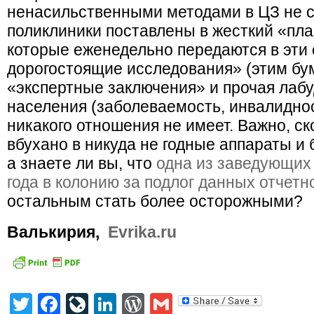
ненасильственными методами в ЦЗ не с
поликлиники поставлены в жесткий «пл
которые еженедельно передаются в эти 
дорогостоящие исследования» (этим бу
«экспертные заключения» и прочая лабу
населения (заболеваемость, инвалиднос
никакого отношения не имеет. Важно, с
вбухано в никуда не годные аппараты и б
а знаете ли вы, что
одна из заведующих 
года в колонию за подлог данных отчетн
остальным стать более осторожными?
Валькирия,
Evrika.ru
Twitter
Facebook
LiveJournal
LinkedIn
WordPress
Gmail