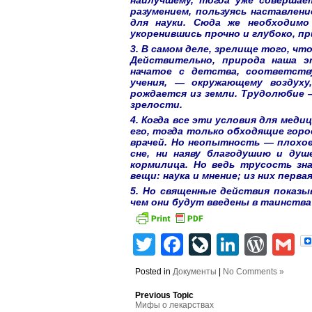
наилучшему, тогда уже совершае
разумением, пользуясь наставлен
для науки. Сюда же необходимо
укоренившись прочно и глубоко, п
3. В самом деле, зрелище того, чт
Действительно, природа наша э
начатое с детства, соответств
учения, — окружающему воздуху
рождается из земли. Трудолюбие 
зрелости.
4. Когда все эти условия для
медиц
его, тогда только обходящие город
врачей. Но неопытность — плохое
сне, ни наяву благодушию и душ
кормилица. Но ведь трусость зн
вещи: наука и мнение; из них перв
5. Но священные действия показ
чем они будут введены в таинства 
Twitter
Facebook
LiveJourn
Linked
Wor
G
Posted in
Документы
|
No Comments »
Previous Topic
Мифы о лекарствах