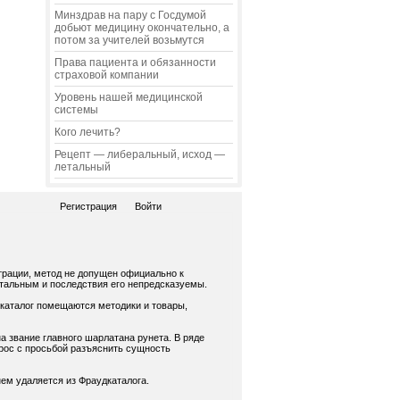
Минздрав на пару с Госдумой
добьют медицину окончательно, а
потом за учителей возьмутся
Права пациента и обязанности
страховой компании
Уровень нашей медицинской
системы
Кого лечить?
Рецепт — либеральный, исход —
летальный
Регистрация
Войти
трации, метод не допущен официально к
нтальным и последствия его непредсказуемы.
 каталог помещаются методики и товары,
а звание главного шарлатана рунета. В ряде
рос с просьбой разъяснить сущность
ем удаляется из Фраудкаталога.