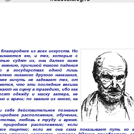
благородное из всех искусств. Но
нимаются ею, и тех, которые с
стью судят их, она далеко ниже
у мнению, причиной такого падения
о в государствах одной лишь
лено никакого другого наказания,
нее ничуть не задевает тех, от
жется, что эти последние весьма
ают на сцену в трагедиях, ибо как
сят одежду и маску актера, не
но и врачи; по званию их много, на
и себе действительное познание
иродное расположение, обучение,
етства, любовь к труду и время.
 природное расположение; если
се тщетно; если же она сама показывает путь ко в