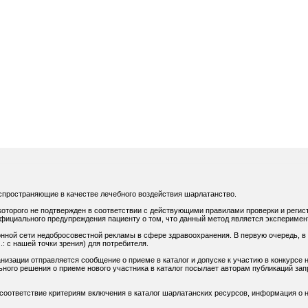
спространяющие в качестве лечебного воздействия шарлатанство.
оторого не подтвержден в соответствии с действующими правилами проверки и регис
официального предупреждения пациенту о том, что данный метод является экспериме
нной сети недобросовестной рекламы в сфере здравоохранения. В первую очередь, в
: с нашей точки зрения) для потребителя.
низации отправляется сообщение о приеме в каталог и допуске к участию в конкурсе н
ного решения о приеме нового участника в каталог посылает авторам публикаций зап
 соответствие критериям включения в каталог шарлатанских ресурсов, информация о н