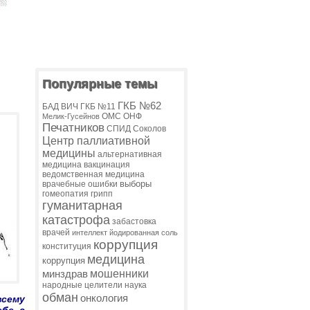
Популярные темы
ГКБ №62
БАД
ВИЧ
ГКБ №11
ОМС
ОНФ
Мелик-Гусейнов
Печатников
СПИД
Соколов
Центр паллиативной
медицины
альтернативная
медицина
вакцинация
ведомственная медицина
выборы
врачебные ошибки
гомеопатия
грипп
гуманитарная
катастрофа
забастовка
врачей
интеллект
йодированная соль
коррупция
конституция
медицина
коррупция
мошенники
минздрав
народные целители
наука
обман
онкология
сему