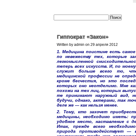
Гиппократ «Закон»
Written by admin on 29 апреля 2012
1. Медицина поистине есть самое 
по невежеству тех, которые за
легкомысленной снисходительно
теперь всех искусств. И, по моем
служит больше всего то, чт
медицинской профессии не опреде
кроме бесчестия, но это послед
которых оно неотделимо. Мне ка
похожи на тех лиц, которых выпуск
те принимают наружный вид, но
будучи, однако, актерами, так точ
деле же — как нельзя менее.
2. Тому, кто захочет приобрест
медицины, необходимо иметь: пр
удобное место, наставление с д
Итак, прежде всего необходимо
природа противодействует — в