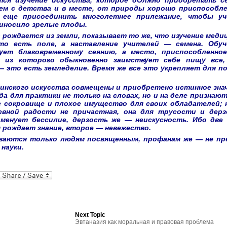
тся изучение искусства, которое дОлжно приобретать с
ием с детства и в месте, от природы хорошо приспособл
 еще присоединить многолетнее прилежание, чтобы уч
риносило зрелые плоды.
о рождается из земли, показывает то же, что изучение меди
то есть поле, а наставление учителей — семена. Обуч
ует благовременному сеянию, а место, приспособленно
, из которого обыкновенно заимствует себе пищу все
— это есть земледелие. Время же все это укрепляет для п
инского
искусства совмещены и приобретено истинное зна
а для практики не только на словах, но и на деле признают
 сокровище и плохое имущество для своих обладателей; 
евной радости не причастная, она для трусости и дер
аменует бессилие, дерзость же — неискусность. Ибо две
ая рождает знание, второе — невежество.
ываются только людям посвященным, профанам же — не пр
науки.
al
In
dPress
mail
Next Topic
Эвтаназия как моральная и правовая проблема