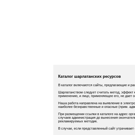
Каталог шарлатанских ресурсов
В каталог включаются сайты, предлагающие и ра
Шарлатанством следует считать метод, эффект к
применению, и лицо, применяющее его, не дает 
Наша работа направлена на выявление в электро
наиболее безнравственные и опасные (прим. адм.
При размещении ссылки в каталоге на адрес орга
случаев администрация до вынесения окончатель
рекламируемых методик.
В случае, если представленный сайт утрачивает