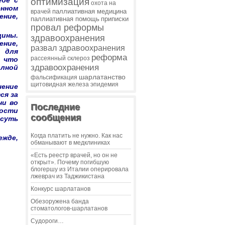
ебе с
оптимизация
охота на
енном
паллиативная медицина
врачей
ение,
паллиативная помощь
приписки
провал реформы
цины.
здравоохранения
ение,
развал здравоохранения
е для
реформа
рассеянный склероз
, что
здравоохранения
олной
шарлатанство
фальсификация
щитовидная железа
эпидемия
чение
ся за
ни во
Последние
зости
сообщения
 суть
Когда платить не нужно. Как нас
ежде,
обманывают в медклиниках
«Есть реестр врачей, но он не
открыт». Почему погибшую
блогершу из Италии оперировала
лжеврач из Таджикистана
Конкурс шарлатанов
Обезоружена банда
стоматологов-шарлатанов
Судороги…