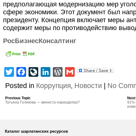
предполагающая модернизацию мер уголо
сфере экономики. Этот документ был нап
президенту. Концепция включает меры ан
содержит меры по противодействию вывод
РосБизнесКонсалтинг
Twitter
Facebook
LiveJournal
LinkedIn
WordPress
Gmail
Posted in
Коррупция
,
Новости
|
No Comm
Previous Topic
Next
Татьяна Голикова — министр-наркодилер?
91% 
изме
Каталог шарлатанских ресурсов