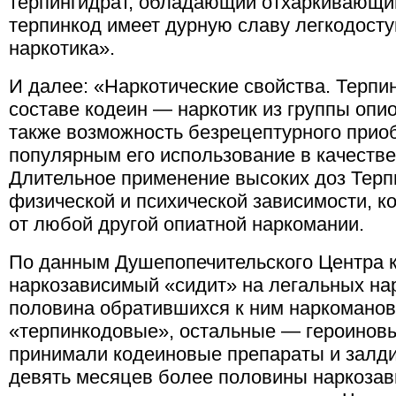
терпингидрат, обладающий отхаркивающи
терпинкод имеет дурную славу легкодосту
наркотика».
И далее: «Наркотические свойства. Терпи
составе кодеин — наркотик из группы опи
также возможность безрецептурного прио
популярным его использование в
качестве
Длительное применение высоких доз Терп
физической и психической зависимости, к
от любой другой опиатной наркомании.
По данным Душепопечительского Центра 
наркозависимый «сидит» на легальных нар
половина обратившихся к ним наркомано
«терпинкодовые», остальные — героиновые
принимали кодеиновые препараты и залдиа
девять месяцев более половины наркоза