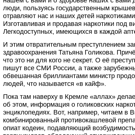
нашем с вами и о здоровье наших с вами д
люди, пользуясь государственным крышев
отравляют нас и наших детей наркотиками
Изготавливая и продавая наркотики под в
Легкодоступных, имеющихся в каждой апт
И этим отвратительным преступлением за
здравоохранения Татьяна Голикова. Причё
что это ни для кого не секрет. О её прест
пишут все СМИ России, а также зарубежны
обвешанная бриллиантами министр продо
людей, что называется «в кайф».
Пока там наверху в Кремле «аллах» делает
об этом, информация о голиковских нарко
энциклопедиях. Вот, например, читаем в 
комбинированный противокашлевой препа
опиат кодеин, подавляющий возбудимость