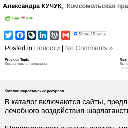
Александра КУЧУК
,
Комсомольская пр
Twitter
Facebook
LiveJournal
LinkedIn
WordPress
Gmail
Posted in
Новости
|
No Comments »
Previous Topic
Next
Доказательная медицина
Выво
на ф
Каталог шарлатанских ресурсов
В каталог включаются сайты, пред
лечебного воздействия шарлатанст