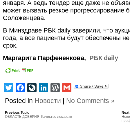
января. А ведь тендер еще даже не объяв
может вызвать резкое прогрессирование б
Соложенцева.
В Минздраве РБК daily заверили, что аукц
года, а все пациенты будут обеспечены 
срок.
Маргарита Парфененкова,
РБК daily
Twitter
Facebook
LiveJournal
LinkedIn
WordPress
Gmail
Posted in
Новости
|
No Comments »
Previous Topic
Next
ОБЛАСТЬ ДОВЕРИЯ: Качество лекарств
Ново
проф