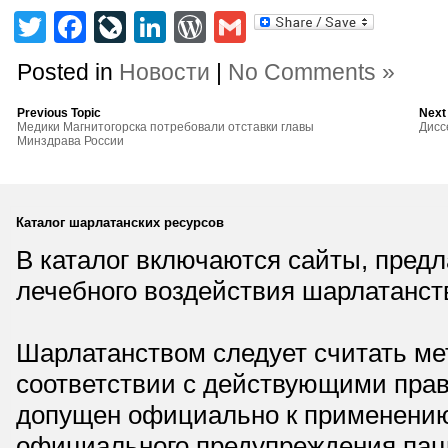
Twitter
Facebook
LiveJournal
LinkedIn
WordPress
Gmail
Posted in
Новости
|
No Comments »
Previous Topic
Next
Медики Магнитогорска потребовали отставки главы
Дисс
Минздрава России
Каталог шарлатанских ресурсов
В каталог включаются сайты, пред
лечебного воздействия шарлатанст
Шарлатанством следует считать мет
соответствии с действующими прав
допущен официально к применению,
официального предупреждения паци