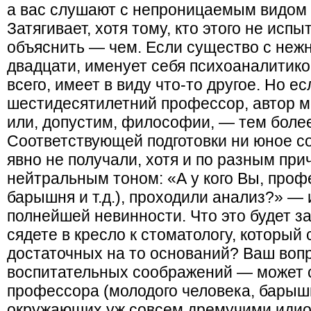
а вас слушают с непроницаемым видом р
Затягивает, хотя тому, кто этого не исп
объяснить — чем. Если существо с неж
двадцати, именует себя психоаналитико
всего, имеет в виду что-то другое. Но е
шестидесятилетний профессор, автор м
или, допустим, философии, — тем более
Соответствующей подготовки ни юное с
явно не получали, хотя и по разным пр
нейтральным тоном: «А у кого Вы, проф
барышня и т.д.), проходили анализ?» — 
полнейшей невинности. Что это будет за
сядете в кресло к стоматологу, который 
достаточных на то оснований? Ваш вопр
воспитательных соображений — может с
профессора (молодого человека, барышню
окружающих уж совсем дремучими идио