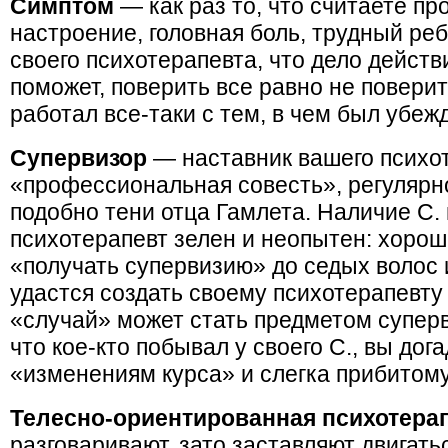
Симптом
— как раз то, что считаете пр
настроение, головная боль, трудный ре
своего психотерапевта, что дело действ
поможет, поверить все равно не поверит 
работал все-таки с тем, в чем был убеж
Супервизор
— наставник вашего психот
«профессиональная совесть», регуляр
подобно тени отца Гамлета. Наличие С. 
психотерапевт зелен и неопытен: хорош
«получать супервизию» до седых волос 
удастся создать своему психотерапевту
«случай» может стать предметом суперв
что кое-кто побывал у своего С., вы до
«изменениям курса» и слегка прибитому 
Телесно-ориентированная психотера
разговаривают, зато заставляют двигать