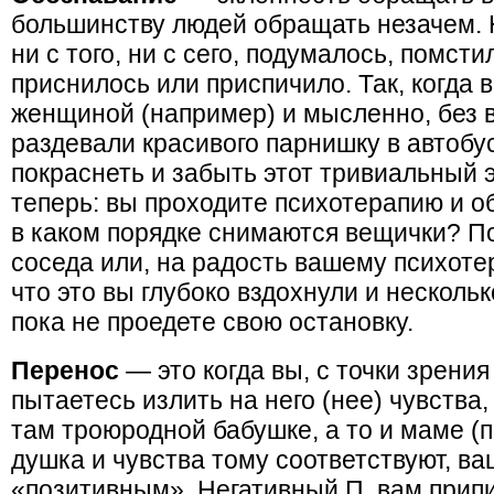
большинству людей обращать незачем. На
ни с того, ни с сего, подумалось, помст
приснилось или приспичило. Так, когда
женщиной (например) и мысленно, без в
раздевали красивого парнишку в автобус
покраснеть и забыть этот тривиальный э
теперь: вы проходите психотерапию и о
в каком порядке снимаются вещички? П
соседа или, на радость вашему психоте
что это вы глубоко вздохнули и несколь
пока не проедете свою остановку.
Перенос
— это когда вы, с точки зрения
пытаетесь излить на него (нее) чувства
там троюродной бабушке, а то и маме (
душка и чувства тому соответствуют, ва
«позитивным». Негативный П. вам припи