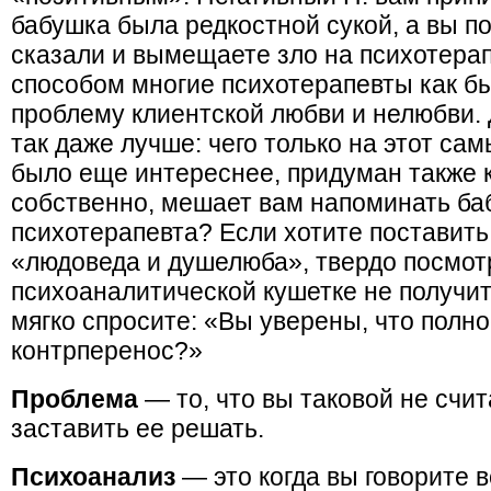
бабушка была редкостной сукой, а вы по
сказали и вымещаете зло на психотера
способом многие психотерапевты как б
проблему клиентской любви и нелюбви. 
так даже лучше: чего только на этот са
было еще интереснее, придуман также 
собственно, мешает вам напоминать ба
психотерапевта? Если хотите поставить
«людоведа и душелюба», твердо посмотр
психоаналитической кушетке не получитс
мягко спросите: «Вы уверены, что полн
контрперенос?»
Проблема
— то, что вы таковой не счит
заставить ее решать.
Психоанализ
— это когда вы говорите вс