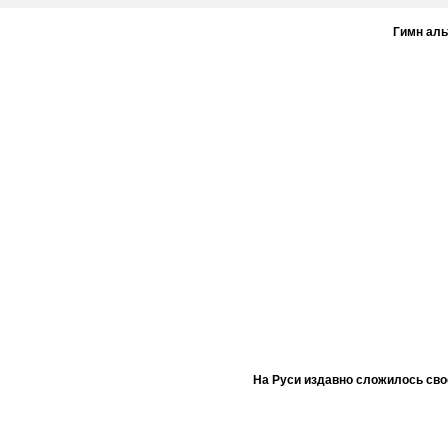
Гимн ал
На Руси издавно сложилось сво