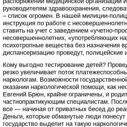
распоряжении медицинской организации 
руководителям здравоохранения, следоват
– список огромен. В нашей милиции-полиц
инструкция по работе с несовершенноле
ставить на учет с заведением «учетно-пр
несовершеннолетних, «употребляющих нар
психотропные вещества без назначения вра
диспансеризацию проведут, полицейские и
Кому выгодно тестирование детей? Прове
резко увеличивает поток платежеспособны
наркологам. Возможности государственной
оказании наркологической помощи, как не
Евгений Брюн, крайне ограничены, и роди
частнопрактикующим специалистам. Посл
все — начиная от приватных бесед до реа
Деньги, которые обманутые люди понесут 
государство выделит на такую наркологич