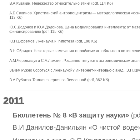
В.А.Кувакин. Невежество относительно этики (pdf, 114 Kб)
А.Б.Cавинов. Христианский антропоцентризм — методологическая «осно
113 Kб)
Ю.С.Додонов и Ю.А.Додонова. Цена моделирования интеллекта: от мате
финансированию (pdf, 115 Kб)
Ю.Н.Ефремов. Лженаука и гипотеза (pdf, 198 Kб)
В.Н.Обридко. Некоторые замечания к проблеме «глобального потепления
А.М.Черепащук и С.А.Ламзин. Россияне тянутся к астрономическим знания
Зачем нужно бороться с лженаукой? Интернет-интервью с акад. Э.П.Круг
В.А.Рубаков. Темная энергия во Вселенной (pdf, 862 Kб)
2011
Бюллетень № 8 «В защиту науки»
(pd
В.И.Данилов-Данильян «О чистой воде» 