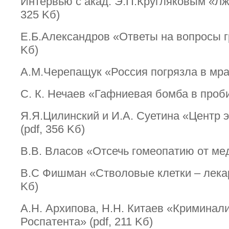
Интервью с акад. Э.П.Кругляковым «Лже
325 Kб)
Е.Б.Александров «Ответы на вопросы г
Kб)
А.М.Черепащук «Россия погрязла в мрак
С. К. Нечаев «Гафниевая бомба в проби
Я.Я.Цилинский и И.А. Суетина «Центр 
(pdf, 356 Kб)
В.В. Власов «Отсечь гомеопатию от мед
В.С Фишман «Стволовые клетки – лекарс
Kб)
А.Н. Архипова, Н.Н. Китаев «Криминал
Роспатента» (pdf, 211 Kб)