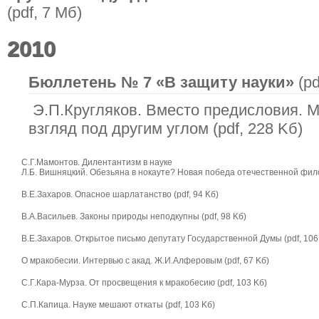
(pdf, 7 Мб)
2010
Бюллетень № 7
«В защиту науки»
(pd
Э.П.Кругляков. Вместо предисловия. 
взгляд под другим углом (pdf, 228 Kб)
С.Г.Мамонтов. Дилентантизм в науке
Л.Б. Вишняцкий. Обезьяна в нокауте? Новая победа отечественной фил
В.Е.Захаров. Опасное шарлатанство (pdf, 94 Kб)
В.А.Васильев. Законы природы неподкупны (pdf, 98 Kб)
В.Е.Захаров. Открытое письмо депутату Государственной Думы (pdf, 106
О мракобесии. Интервью с акад. Ж.И.Алферовым (pdf, 67 Kб)
С.Г.Кара-Мурза. От просвещения к мракобесию (pdf, 103 Kб)
С.П.Капица. Науке мешают откаты (pdf, 103 Kб)