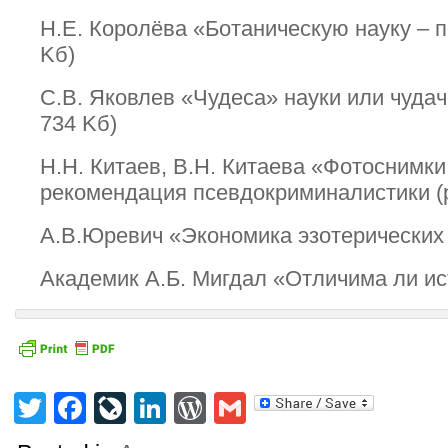
Н.Е. Королёва «Ботаническую науку – п
Kб)
С.В. Яковлев «Чудеса» науки или чудаче
734 Kб)
Н.Н. Китаев, В.Н. Китаева «Фотоснимк
рекомендация псевдокриминалистики (p
А.В.Юревич «Экономика эзотерических «
Академик А.Б. Мигдал «Отличима ли ист
Twitter
Facebook
LiveJournal
LinkedIn
WordPress
Gmail