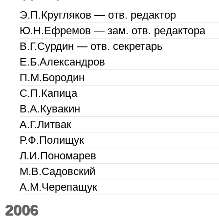
Э.П.Кругляков — отв. редактор
Ю.Н.Ефремов — зам. отв. редактора
В.Г.Сурдин — отв. секретарь
Е.Б.Александров
П.М.Бородин
С.П.Капица
В.А.Кувакин
А.Г.Литвак
Р.Ф.Полищук
Л.И.Пономарев
М.В.Садовский
А.М.Черепащук
2006