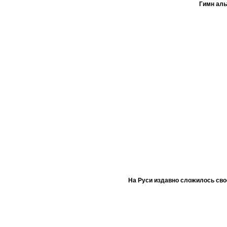
Гимн ал
На Руси издавно сложилось сво