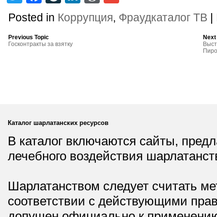
Posted in
Коррупция
,
Фраудкаталог ТВ
|
Previous Topic
Next
Госконтракты за взятку
Выст
Пиро
Каталог шарлатанских ресурсов
В каталог включаются сайты, пред
лечебного воздействия шарлатанст
Шарлатанством следует считать мет
соответствии с действующими прав
допущен официально к применению,