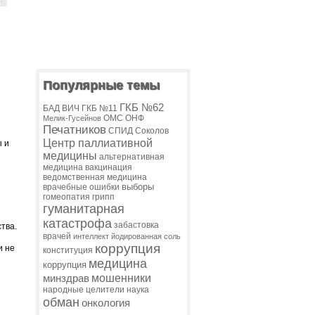
Популярные темы
ГКБ №62
БАД
ВИЧ
ГКБ №11
ОМС
ОНФ
Мелик-Гусейнов
Печатников
СПИД
Соколов
Центр паллиативной
ы и
медицины
альтернативная
медицина
вакцинация
ведомственная медицина
выборы
врачебные ошибки
гомеопатия
грипп
гуманитарная
катастрофа
забастовка
тва.
врачей
интеллект
йодированная соль
коррупция
и не
конституция
медицина
коррупция
мошенники
минздрав
народные целители
наука
обман
онкология