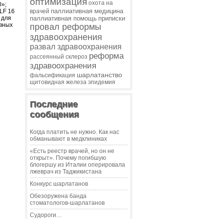
оптимизация
охота на
0»;
паллиативная медицина
LF 16
врачей
 для
паллиативная помощь
приписки
вных
провал реформы
здравоохранения
развал здравоохранения
реформа
рассеянный склероз
здравоохранения
шарлатанство
фальсификация
щитовидная железа
эпидемия
Последние
сообщения
Когда платить не нужно. Как нас
обманывают в медклиниках
«Есть реестр врачей, но он не
открыт». Почему погибшую
блогершу из Италии оперировала
лжеврач из Таджикистана
Конкурс шарлатанов
Обезоружена банда
стоматологов-шарлатанов
Судороги…