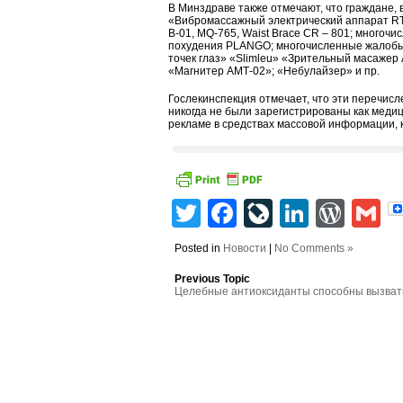
В Минздраве также отмечают, что граждане,
«Вибромассажный электрический аппарат RT —
B-01, MQ-765, Waist Brace CR – 801; многоч
похудения PLANGO; многочисленные жалобы 
точек глаз» «Slimleu» «Зрительный масажер
«Магнитер АМТ-02»; «Небулайзер» и пр.
Гослекинспекция отмечает, что эти перечис
никогда не были зарегистрированы как меди
рекламе в средствах массовой информации,
Twitter
Facebook
LiveJourn
Linked
Wor
G
Posted in
Новости
|
No Comments »
Previous Topic
Целебные антиоксиданты способны вызва