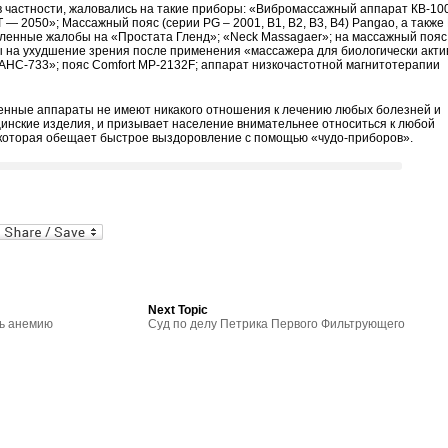
 в частности, жаловались на такие приборы: «Вибромассажный аппарат КВ-10
 2050»; Массажный пояс (серии PG – 2001, B1, B2, B3, B4) Pangao, а также 
исленные жалобы на «Простата Гленд»; «Neck Massagaer»; на массажный пояс
на ухудшение зрения после применения «массажера для биологически акти
 АНС-733»; пояс Comfort MP-2132F; аппарат низкочастотной магнитотерапии
ленные аппараты не имеют никакого отношения к лечению любых болезней и
цинские изделия, и призывает население внимательнее относиться к любой
 которая обещает быстрое выздоровление с помощью «чудо-приборов».
al
In
dPress
mail
Next Topic
ть анемию
Суд по делу Петрика Первого Фильтрующего