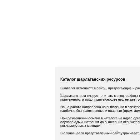
Каталог шарлатанских ресурсов
В каталог включаются сайты, предлагающие и ра
Шарлатанством следует считать метод, эффект к
применению, и лицо, применяющее его, не дает 
Наша работа направлена на выявление в электро
наиболее безнравственные и опасные (прим. адм.
При размещении ссылки в каталоге на адрес орга
случаев администрация до вынесения окончатель
рекламируемых методик.
В случае, если представленный сайт утрачивает