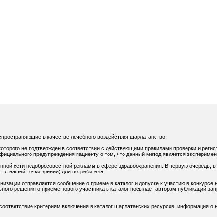
спространяющие в качестве лечебного воздействия шарлатанство.
оторого не подтвержден в соответствии с действующими правилами проверки и регис
официального предупреждения пациенту о том, что данный метод является экспериме
нной сети недобросовестной рекламы в сфере здравоохранения. В первую очередь, в
: с нашей точки зрения) для потребителя.
низации отправляется сообщение о приеме в каталог и допуске к участию в конкурсе н
ного решения о приеме нового участника в каталог посылает авторам публикаций зап
 соответствие критериям включения в каталог шарлатанских ресурсов, информация о н