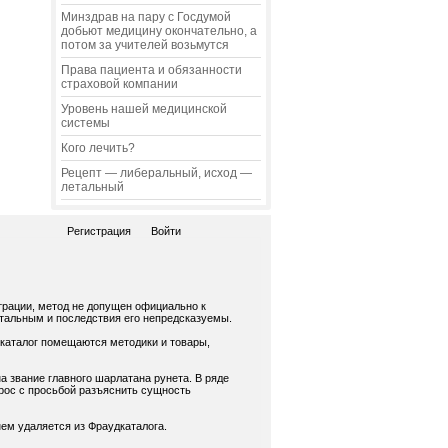
Минздрав на пару с Госдумой
добьют медицину окончательно, а
потом за учителей возьмутся
Права пациента и обязанности
страховой компании
Уровень нашей медицинской
системы
Кого лечить?
Рецепт — либеральный, исход —
летальный
Регистрация
Войти
трации, метод не допущен официально к
нтальным и последствия его непредсказуемы.
 каталог помещаются методики и товары,
а звание главного шарлатана рунета. В ряде
рос с просьбой разъяснить сущность
ем удаляется из Фраудкаталога.