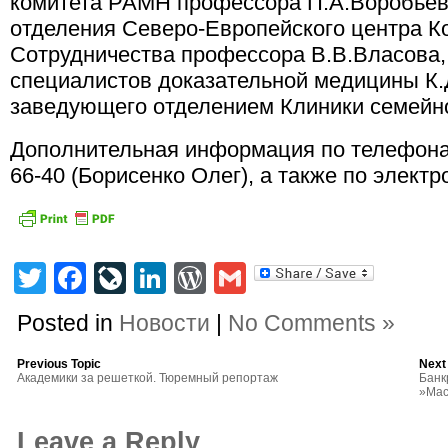
комитета РАМН профессора П.А.Воробьева
отделения Северо-Европейского центра К
Сотрудничества профессора В.В.Власова
специалистов доказательной медицины К.
заведующего отделением Клиники семейно
Дополнительная информация по телефонам:
66-40 (Борисенко Олег), а также по электро
Twitter
Facebook
LiveJournal
LinkedIn
WordPress
Gmail
Posted in
Новости
|
No Comments »
Previous Topic
Next
Академики за решеткой. Тюремный репортаж
Банк
»Мас
Leave a Reply