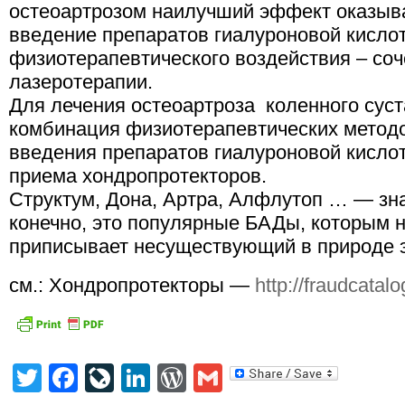
остеоартрозом наилучший эффект оказыва
введение препаратов гиалуроновой кислот
физиотерапевтического воздействия – соч
лазеротерапии.
Для лечения остеоартроза коленного сус
комбинация физиотерапевтических методо
введения препаратов гиалуроновой кисло
приема хондропротекторов.
Структум, Дона, Артра, Алфлутоп … — зн
конечно, это популярные БАДы, которым 
приписывает несуществующий в природе 
см.: Хондропротекторы —
http://fraudcata
Twitter
Facebook
LiveJournal
LinkedIn
WordPress
Gmail