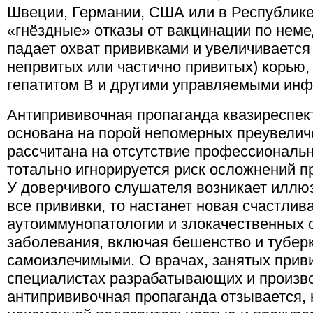
Швеции, Германии, США или в Республике
«гнёздные» отказы от вакцинации по нем
падает охват прививками и увеличивается
непрвитых или частично привитых) корью
гепатитом В и другими управляемыми инфе
Антипрививочная пропаганда квазиреспек
основана на порой непомерных преувелич
рассчитана на отсутствие профессиональ
тотально игнорируется риск осложнений п
У доверчивого слушателя возникает иллюз
все прививки, то настанет новая счастлив
аутоиммунопатологии и злокачественных 
заболевания, включая бешенство и туберк
самоизлечимыми. О врачах, занятых прив
специалистах разрабатывающих и произв
антипрививочная пропаганда отзывается, к