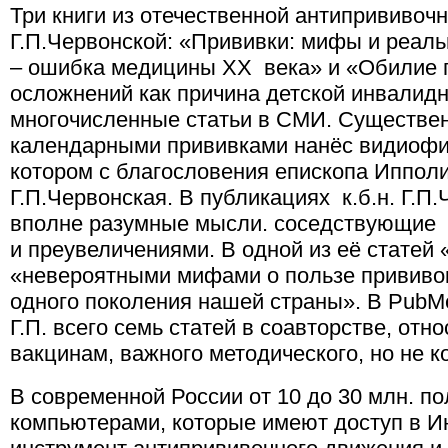
Три книги из отечественной антипрививоч
Г.П.Червонской: «Прививки: мифы и реаль
– ошибка медицины ХХ века» и «Обилие 
осложнений как причина детской инвалидн
многочисленные статьи в СМИ. Существен
календарными прививками нанёс видиофи
котором с благословения епископа Иппол
Г.П.Червонская. В публикациях к.б.н. Г.П
вполне разумные мысли. соседствующие
и преувеличениями. В одной из её статей
«невероятными мифами о пользе прививок
одного поколения нашей страны». В PubM
Г.П. всего семь статей в соавторстве, от
вакцинам, важного методического, но не к
В современной России от 10 до 30 млн. п
компьютерами, которые имеют доступ в И