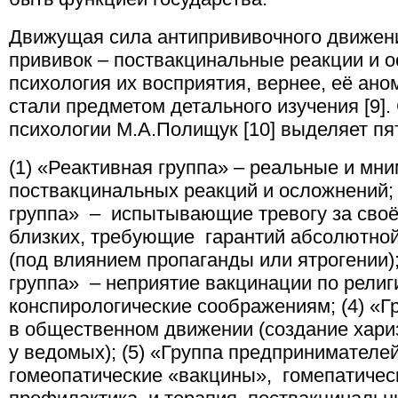
Движущая сила антипрививочного движен
прививок – поствакцинальные реакции и 
психология их восприятия, вернее, её ан
стали предметом детального изучения [9].
психологии М.А.Полищук [10] выделяет пят
(1) «Реактивная группа» – реальные и мн
поствакцинальных реакций и осложнений;
группа» – испытывающие тревогу за своё
близких, требующие гарантий абсолютной
(под влиянием пропаганды или ятрогении);
группа» – неприятие вакцинации по религ
конспирологические соображениям; (4) «Г
в общественном движении (создание хари
у ведомых); (5) «Группа предпринимателе
гомеопатические «вакцины», гомепатичес