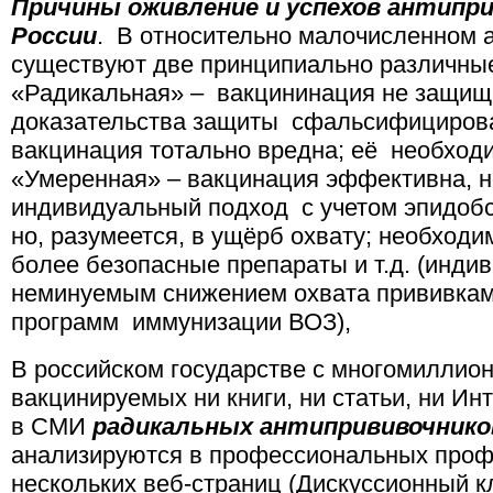
Причины оживление и успехов антипри
России
. В относительно малочисленном 
существуют две принципиально различные 
«Радикальная» – вакцининация не защища
доказательства защиты сфальсифициро
вакцинация тотально вредна; её необходим
«Умеренная» – вакцинация эффективна, н
индивидуальный подход с учетом эпидобс
но, разумеется, в ущёрб охвату; необход
более безопасные препараты и т.д. (инди
неминуемым снижением охвата прививкам
программ иммунизации ВОЗ),
В российском государстве с многомиллио
вакцинируемых ни книги, ни статьи, ни Ин
в СМИ
радикальных антипрививочнико
анализируются в профессиональных проф
нескольких веб-страниц (Дискуссионный к