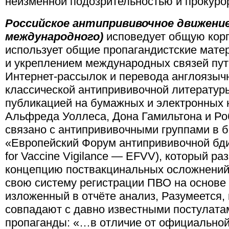
неизменной подозрительностью и прокуро
Российское антипрививочное движение
международного)
исповедует общую кор
использует общие пропагандистские мате
и укреплением международных связей пут
Интернет-рассылок и перевода англоязыч
классической антипрививочной литературы
публикацией на бумажных и электронных н
Альфреда Уоллеса, Дона Гамильтона и Ро
связано с антипрививочными группами в б
«Европейский Форум антипрививочной бди
for Vaccine Vigilance — EFVV), который р
концепцию поствакцинальных осложнений (
свою систему регистрации ПВО на основе
изложенный в отчёте анализ, Разумеется,
совпадают с давно известными постулата
пропаганды: «…в отличие от официальн