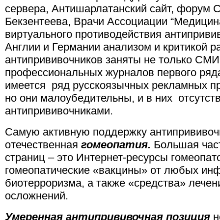
сервера, Антишарлатанский сайт, форум С
Бекзентеева, Врачи Ассоциации “Медицина
виртуального противодействия антипривив
Англии и Германии анализом и критикой 
антипрививочников заняты не только СМИ,
профессиональных журналов первого ряда.
имеется ряд русскоязычных рекламных пр
но они малоубедительны, и в них отсутств
антипрививочниками.
Самую активную поддержку антипрививоч
отечественная
гомеопатия.
Большая част
страниц – это Интернет-ресурсы гомеопат
гомеопатические «вакцины» от любых инфе
биотерроризма, а также «средства» лече
осложнений.
Умеренная антипрививочная позиция
н