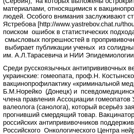
(Сербия), на которых выложены острокри
материалами, относящимися к вакцинопро
людей. Особого внимания заслуживают с
Ястребова [http://www.yastrebov.chat.ru/tho
поиском ошибок в статистических подхода
смысловых погрешностей в пропрививочно
выбирает публикации ученых из солидны
им. А.Л.Тарасевича и НИИ Эпидемиологии,
Среди русскоязычных антипрививочных в
украинские: гомеопата, проф.Н. Костынск
вакцинопрофилактику «криминальной мед
Б.М.Норейко (Донецк) и псевдомедицинск
члена правления Ассоциации гомеопатов 
валеолога (санолога), который всерьёз за
прогнивший смердящий товар. Вакцинатор
российских антипрививочников поддержив
Российского Онкологического Центра ней