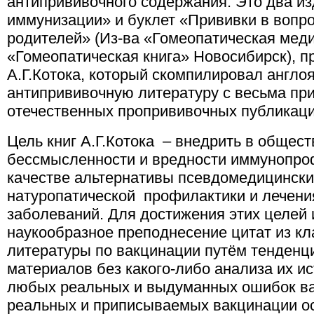
антипрививочного содержания. Это два и
иммунизации» и буклет «Прививки в вопр
родителей» (Из-ва «Гомеопатическая меди
«Гомеопатическая книга» Новосибирск), 
А.Г.Котока, который скомпилировал англ
антипрививочную литературу с весьма пр
отечественных пропрививочных публикаци
Цель книг А.Г.Котока – внедрить в общес
бессмысленности и вредности иммунопро
качестве альтернативы псевдомедицински
натуропатической профилактики и лечен
заболеваний. Для достижения этих целей 
наукообразное преподнесение цитат из кл
литературы по вакцинации путём тенденц
материалов без какого-либо анализа их ис
любых реальных и выдуманных ошибок в
реальных и приписываемых вакцинации о