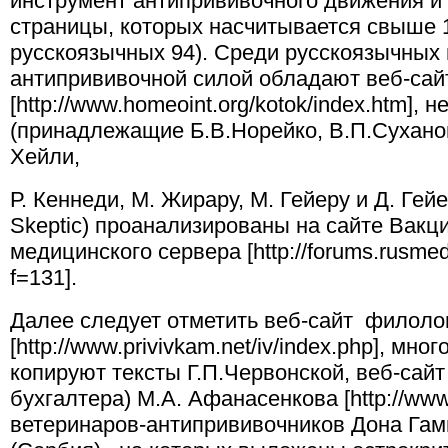
инструмент антипрививочного движения и в
страницы, которых насчитывается свыше 
русскоязычных 94). Среди русскоязычных
антипрививочной силой обладают веб-сайт
[http://www.homeoint.org/kotok/index.htm], 
(принадлежащие Б.В.Норейко, В.П.Суханов
Хейли,
Р. Кеннеди, М. Жирару, М. Гейеру и Д. Гей
Skeptic) проанализированы на сайте Вакц
медицинского сервера [http://forums.rusmed
f=131].
Далее следует отметить веб-сайт филоло
[http://www.privivkam.net/iv/index.php], мн
копируют тексты Г.П.Червонской, веб-сай
бухгалтера) М.А. Афанасенкова [http://www
ветеринаров-антипрививочников Дона Гам