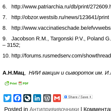
6. http://www.patriarchia.ru/db/print/272609.
7. http://obzor.westsib.ru/news/123641/print
8. http://www.vaccinatieschade.be/efvvwebsi
9. Jacobson R.M., Targonski P.V., Poland G.
– 3152;
10. http://forums.rusmedserv.com/showthrea
А.Н.Мац
,
НИИ вакцин и сывороток им. И
Twitter
Facebook
LiveJournal
LinkedIn
WordPress
Gmail
Posted in
Антипрививочники
|
Коммента