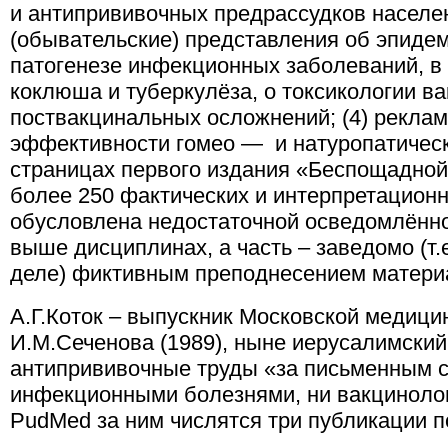
и антипрививочных предрассудков населен
(обывательские) представления об эпиде
патогенезе инфекционных заболеваний, в
коклюша и туберкулёза, о токсикологии ва
поствакцинальных осложнений; (4) рекла
эффективности гомео — и натуропатическ
страницах первого издания «Беспощадно
более 250 фактических и интерпретационн
обусловлена недостаточной осведомлённо
выше дисциплинах, а часть – заведомо (т.е
деле) фиктивным преподнесением матери
А.Г.Коток – выпускник Московской медици
И.М.Сеченова (1989), ныне иерусалимский
антипрививочные труды «за письменным с
инфекционными болезнями, ни вакцинолог
PudMed за ним числятся три публикации п