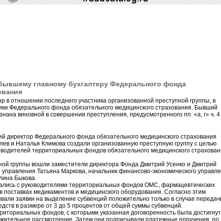
бывшему главному бухгалтеру Федерального фонда
ования
ор в отношении последнего участника организованной преступной группы, в
ники Федерального фонда обязательного медицинского страхования. Бывший
нана виновной в совершении преступления, предусмотренного пп. «а, г» ч. 4 
вший директор Федерального фонда обязательного медицинского страхования
лев и Наталья Климова создали организованную преступную группу с целью
ководителей территориальных фондов обязательного медицинского страхован
ной группы вошли заместители директора Фонда Дмитрий Усенко и Дмитрий
 управления Татьяна Маркова, начальник финансово-экономического управл
лина Быкова.
вались с руководителями территориальных фондов ОМС, фармацевтических
в поставках медикаментов и медицинского оборудования. Согласно этим
вали заявки на выделение субвенций положительно только в случае передач
дств в размере от 3 до 5 процентов от общей суммы субвенций.
риториальных фондов, с которыми указанная договоренность была достигнут
ожительное рассмотрение. Затем они подписывали платежные поручения, по