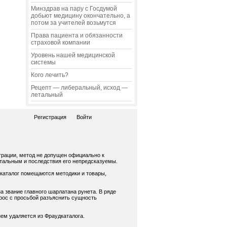
Минздрав на пару с Госдумой
добьют медицину окончательно, а
потом за учителей возьмутся
Права пациента и обязанности
страховой компании
Уровень нашей медицинской
системы
Кого лечить?
Рецепт — либеральный, исход —
летальный
Регистрация
Войти
трации, метод не допущен официально к
нтальным и последствия его непредсказуемы.
 каталог помещаются методики и товары,
а звание главного шарлатана рунета. В ряде
рос с просьбой разъяснить сущность
ем удаляется из Фраудкаталога.