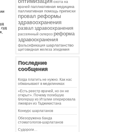
оптимизация
охота на
паллиативная медицина
врачей
паллиативная помощь
приписки
нии
провал реформы
здравоохранения
суд
развал здравоохранения
 суд
я,
реформа
рассеянный склероз
здравоохранения
шарлатанство
фальсификация
щитовидная железа
эпидемия
Последние
сообщения
Когда платить не нужно. Как нас
обманывают в медклиниках
«Есть реестр врачей, но он не
открыт». Почему погибшую
блогершу из Италии оперировала
лжеврач из Таджикистана
Конкурс шарлатанов
Обезоружена банда
стоматологов-шарлатанов
Судороги…