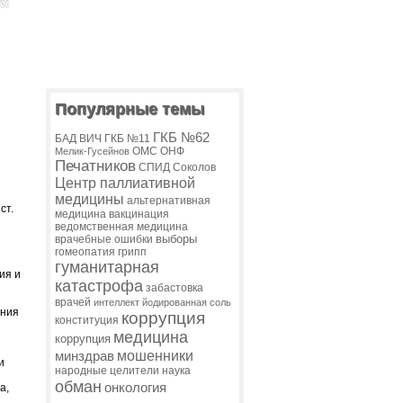
Популярные темы
ГКБ №62
БАД
ВИЧ
ГКБ №11
ОМС
ОНФ
Мелик-Гусейнов
Печатников
СПИД
Соколов
Центр паллиативной
медицины
альтернативная
ст.
медицина
вакцинация
ведомственная медицина
выборы
врачебные ошибки
гомеопатия
грипп
гуманитарная
ия и
катастрофа
забастовка
врачей
интеллект
йодированная соль
ения
коррупция
конституция
медицина
коррупция
мошенники
минздрав
и
народные целители
наука
обман
онкология
а,