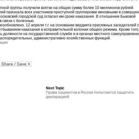
пной группы получили взятки на общую сумму более 10 миллионов рублей.
елей признала всех участников преступной группировки виновными в соверше
Московский городской суд огласил им сроки наказания. В отношении Быковой
 связи с болезнью.
возобновлено. 12 апреля т.г. на основании вердикта присяжных заседателей 
отбыванием наказания в исправительной колонии общего режима. Кроме того,
ь должности на государственной службе и в органах местного самоуправлени
аспорядительных, административно-хозяйственных функций.
ации
al
In
dPress
mail
Next Topic
Права пациентов в России попытаются защитить
декларацией