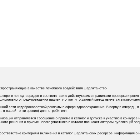
спространяющие в качестве лечебного воздействия шарлатанство.
оторого не подтвержден в соответствии с действующими правилами проверки и регис
официального предупреждения пациенту о том, что данный метод является экспериме
нной сети недобросовестной рекламы в сфере здравоохранения. В первую очередь, в
: с нашей точки зрения) для потребителя.
низации отправляется сообщение о приеме в каталог и допуске к участию в конкурсе н
ного решения о приеме нового участника в каталог посылает авторам публикаций зап
 соответствие критериям включения в каталог шарлатанских ресурсов, информация о н