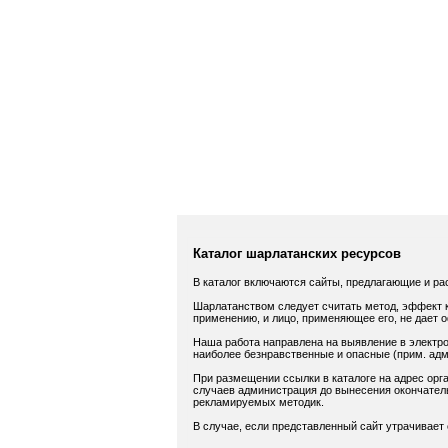
Каталог шарлатанских ресурсов
В каталог включаются сайты, предлагающие и ра
Шарлатанством следует считать метод, эффект к
применению, и лицо, применяющее его, не дает 
Наша работа направлена на выявление в электро
наиболее безнравственные и опасные (прим. адм.
При размещении ссылки в каталоге на адрес орга
случаев администрация до вынесения окончатель
рекламируемых методик.
В случае, если представленный сайт утрачивает