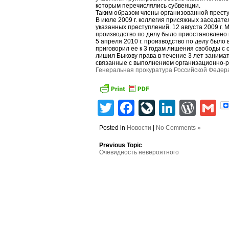
которым перечислялись субвенции.
Таким образом члены организованной престу
В июле 2009 г. коллегия присяжных заседат
указанных преступлений. 12 августа 2009 г. 
производство по делу было приостановлено в
5 апреля 2010 г. производство по делу было 
приговорил ее к 3 годам лишения свободы с 
лишил Быкову права в течение 3 лет занимат
связанные с выполнением организационно-р
Генеральная прокуратура Российской Федер
Twitter
Facebook
LiveJourn
Linked
Wor
G
Posted in
Новости
|
No Comments »
Previous Topic
Очевидность невероятного