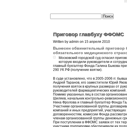
Приговор главбуху ФФОМС
Written by admin on 15 апреля 2010
Вынесен обвинительный приговор 
обязательного медицинского страх
Московский городской суд огласил пригов
которую входили руководители и сотруд
главный бухгалтер Фонда Галина Быкова приз
290 УК РФ (получение взятки).
В суде установлено, что в 2005-2006 гг. бы
Андрей Таранов, его заместители Юрий Яков
получения взяток в крупных размерах от ру
руководителей фармацевтических компаний.
Помимо указанных лиц в состав организован
Шиляев, начальник контрольно-ревизионного
Нина Фролова и главный бухгалтер Фонда Га
Участники организованной группы договари
компаний и иных предприятий, участвующих 
договоренностям, комиссии Фонда рассматри
членам организованной группы денежных сре
При поступлении в ФФОМС заявок от тех тер
участники группировки обеспечивали их пол