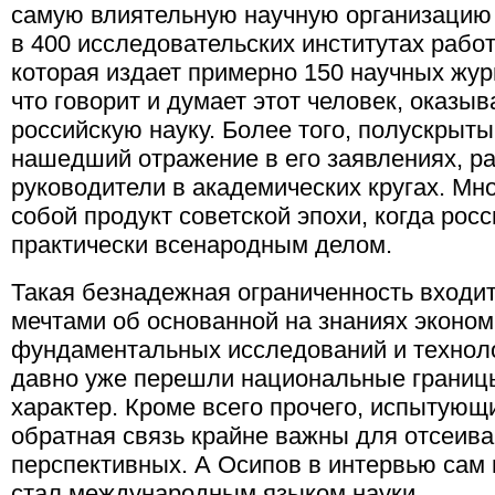
самую влиятельную научную организацию в
в 400 исследовательских институтах работ
которая издает примерно 150 научных журн
что говорит и думает этот человек, оказы
российскую науку. Более того, полускрыт
нашедший отражение в его заявлениях, р
руководители в академических кругах. Мн
собой продукт советской эпохи, когда рос
практически всенародным делом.
Такая безнадежная ограниченность входит
мечтами об основанной на знаниях эконом
фундаментальных исследований и техноло
давно уже перешли национальные границ
характер. Кроме всего прочего, испытующи
обратная связь крайне важны для отсеива
перспективных. А Осипов в интервью сам 
стал международным языком науки.