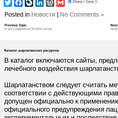
Twitter
Facebook
LiveJournal
LinkedIn
WordPress
Gmail
Posted in
Новости
|
No Comments »
Previous Topic
Next
К лету закроются 50-60% аптек
Лече
Каталог шарлатанских ресурсов
В каталог включаются сайты, пред
лечебного воздействия шарлатанст
Шарлатанством следует считать мет
соответствии с действующими прав
допущен официально к применению,
официального предупреждения паци
экспериментальным и последствия 