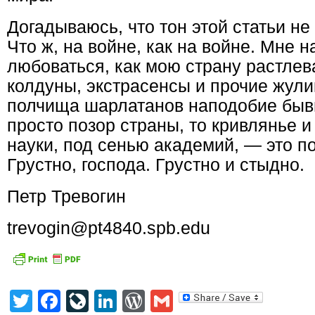
Догадываюсь, что тон этой статьи не
Что ж, на войне, как на войне. Мне н
любоваться, как мою страну растлев
колдуны, экстрасенсы и прочие жули
полчища шарлатанов наподобие быв
просто позор страны, то кривлянье 
науки, под сенью академий, — это по
Грустно, господа. Грустно и стыдно.
Петр Тревогин
trevogin@pt4840.spb.edu
Twitter
Facebook
LiveJournal
LinkedIn
WordPress
Gmail