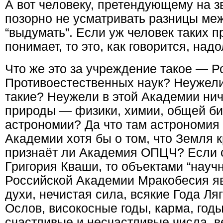
А вот человеку, претендующему на зв
позорно не усматривать разницы меж
“выдумать”. Если уж человек таких 
понимает, то это, как говорится, надо
Что же это за учреждение такое — 
Противоестественных наук? Неужели
такие? Неужели в этой Академии нич
природы — физики, химии, общей био
астрономии? Да что там астрономия
Академии хотя бы о том, что Земля 
признаёт ли Академия ОПЦЧ? Если 
Григория Кваши, то объектами “науч
Российской Академии Мракобесия я
духи, нечистая сила, всякие Года Ля
Ослов, високосные годы, карма, год
счастливые и несчастливые числа, в