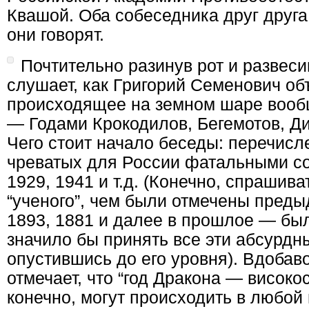
Квашой. Оба собеседника друг друга
они говорят.
Почтительно разинув рот и развес
слушает, как Григорий Семенович об
происходящее на земном шаре вообщ
— Годами Крокодилов, Бегемотов, Ди
Чего стоит начало беседы: перечисл
чреватых для России фатальными со
1929, 1941 и т.д. (Конечно, спрашива
“ученого”, чем были отмечены пред
1893, 1881 и далее в прошлое — был
значило бы принять все эти абсурдн
опустившись до его уровня). Вдобав
отмечает, что “год Дракона — висок
конечно, могут происходить в любой 