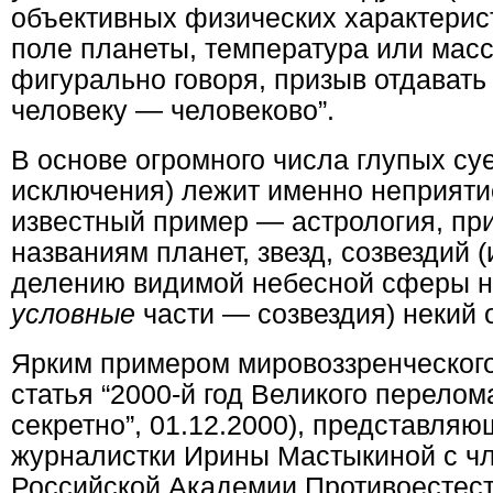
объективных физических характерист
поле планеты, температура или масс
фигурально говоря, призыв отдавать 
человеку — человеково”.
В основе огромного числа глупых суе
исключения) лежит именно неприят
известный пример — астрология, 
названиям планет, звезд, созвездий 
делению видимой небесной сферы н
условные
части — созвездия) некий 
Ярким примером мировоззренческого
статья “2000-й год Великого перело
секретно”, 01.12.2000), представля
журналистки Ирины Мастыкиной с ч
Российской Академии Противоестест