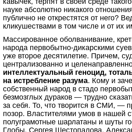
кавычек, терпят в своей среде такого
науке абсолютно никакого отношени
публично не открестятся от него? Ве
кликушествами в том числе и от их и
Массированное оболванивание, крет
народа первобытно-дикарскими суе
уже второе десятилетие. Причем, суд
централизованно и целенаправленно
интеллектуальный геноцид,
тотал
на истребление разума
. Кому и за
собственный народ в стадо первобы
безмозглых дураков — трудно сказат
за себя. То, что творится в СМИ, —
позор. Властителями умов в нашей с
полуграмотные шарлатаны и шуты г
Глобы, Сергея Шестопалова, Алекса