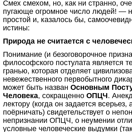
Смех смехом, но, как ни странно, о
пугающе огромное число людей! — 
простой и, казалось бы, самоочевид
истины:
Природа не считается с человече
Понимание (и безоговорочное призна
философского постулата является т
гранью, которая отделяет цивилизов
невежественного первобытного дикар
может быть назван
Основным Посту
Человека
, сокращенно
ОПЦЧ
. Анек
лектору (когда он задается всерьез, 
поёрничать) свидетельствует о непо
непризнании ОПЦЧ, о неумении отли
условные человеческие выдумки (таки