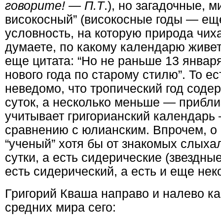
говорите! — П.Т
.), но загадочные, 
високосный” (високосные годы — ещ
условность, на которую природа чиха
думаете, по какому календарю живет
еще цитата: “Но не раньше 13 январ
нового года по старому стилю”. То е
неведомо, что тропический год соде
суток, а несколько меньше — прибли
учитывает григорианский календарь
сравнению с юлианским. Впрочем, о 
“ученый” хотя бы от знакомых слыхал
сутки, а есть сидерические (звездные
есть сидерический, а есть и еще не
Григорий Кваша направо и налево ка
средних мира сего: