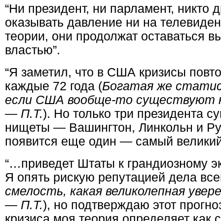
“Ни президент, ни парламент, никто 
оказывать давление ни на телевиден
теории, они продолжат оставаться 
властью”.
“Я заметил, что в США кризисы повт
каждые 72 года (
Богатая же статис
если США вообще-то существуют н
— П.Т.
). Но только три президента с
нищеты — Вашингтон, Линкольн и Руз
появится еще один — самый великий
“…приведет Штаты к грандиозному 
Я опять рискую репутацией дела все
смелость, какая великолепная увер
— П.Т.
), но подтверждаю этот прогн
кризиса моя теория определяет как 