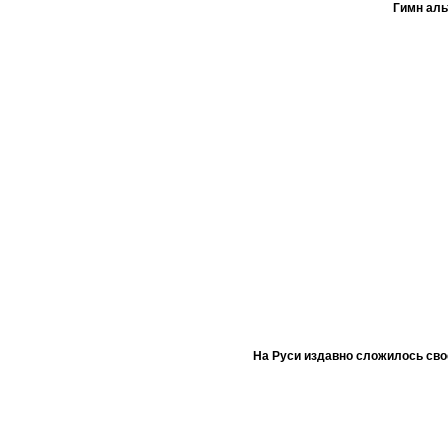
Гимн ал
На Руси издавно сложилось сво