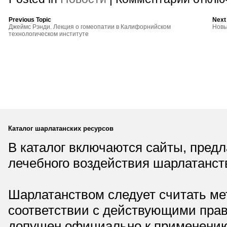
записи
Гимн
альтернатив
Previous Topic
Next
медицины
Джеймс Рэнди. Лекция о гомеопатии в Калифорнийском
Новы
технологическом институте
Каталог шарлатанских ресурсов
В каталог включаются сайты, пред
лечебного воздействия шарлатанст
Шарлатанством следует считать мет
соответствии с действующими прав
допущен официально к применению,