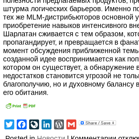
полезности предлагаемых продуктов, п
штурма логических барьеров. Именно по
тех же MLM-дистрибьюторов основной у
приобретение навыков интенсивного вн
Шарлатан сживается с тем образом, кот
пропагандирует, и превращается в фанат
момент обсуждения приближенной темы
созданной идее воспринимается как поп
котором он существует, а обнаружение 
недостатков становится угрозой не тол
благополучию, но и духовному балансу
его обитания.
Twitter
Facebook
LiveJournal
LinkedIn
WordPress
Gmail
к
Posted in
Новости
|
Комментарии
отклю