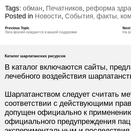
Tags:
обман
,
Печатников
,
реформа здр
Posted in
Новости
,
События, факты, ко
Previous Topic
Next
Лига врачей нуждается в вашей поддержке
На р
Каталог шарлатанских ресурсов
В каталог включаются сайты, пред
лечебного воздействия шарлатанст
Шарлатанством следует считать мет
соответствии с действующими прав
допущен официально к применению,
официального предупреждения паци
экспериментальным и последствия 