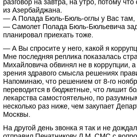
разговор на завтра, на утро, потому что
из Азербайджана.
— А Полада Бюль-Бюль-оглы у Вас там, в
— Самолет Полада Бюль-Бюльевича заде
планировал приехать тоже.
— А Вы спросите у него, какой я корруп
Мне последняя реплика показалась стра
Михайловича обвинял не в коррупции, а
зрения здравого смысла решениях прав
Напоминаю, что решением от 8-го ноябр
переводится в бюджетные, что лишит бо
лекарства самостоятельно, по разумны
несколько раз ниже, чем закупает Деп
Москвы.
На другой день звонка я так и не дожда
отправил Печатникову Л.М. СМС с вопро