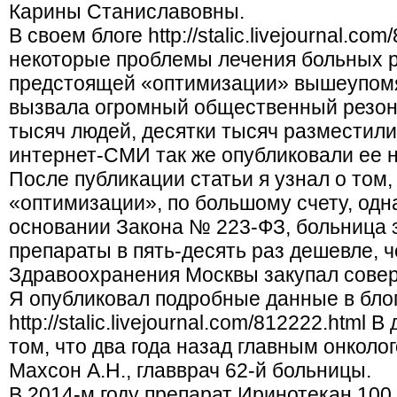
Карины Станиславовны.
В своем блоге http://stalic.livejournal.co
некоторые проблемы лечения больных р
предстоящей «оптимизации» вышеупомя
вызвала огромный общественный резона
тысяч людей, десятки тысяч разместили 
интернет-СМИ так же опубликовали ее н
После публикации статьи я узнал о том,
«оптимизации», по большому счету, одн
основании Закона № 223-ФЗ, больница 
препараты в пять-десять раз дешевле, 
Здравоохранения Москвы закупал сове
Я опубликовал подробные данные в бло
http://stalic.livejournal.com/812222.html 
том, что два года назад главным онколо
Махсон А.Н., главврач 62-й больницы.
В 2014-м году препарат Иринотекан 100