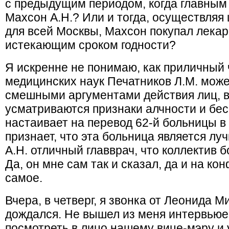
с предыдущим периодом, когда главным
Махсон А.Н.? Или и тогда, осуществляя
для всей Москвы, Махсон покупал лекар
истекающим сроком годности?
Я искренне не понимаю, как приличный ч
медицинских наук Печатников Л.М. мож
смешными аргументами действия лиц, в
усматриваются признаки алчности и бе
настаивает на перевод 62-й больницы в
признает, что эта больница является лу
А.Н. отличный главврач, что коллектив
Да, он мне сам так и сказал, да и на к
самое.
Вчера, в четверг, я звонка от Леонида М
дождался. Не вышел из меня интервьюер
посмотреть в лицо нашему вице-мэру и 