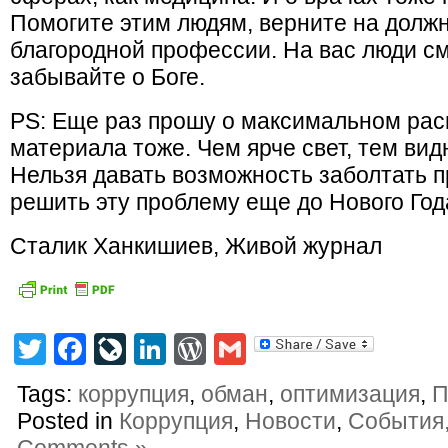
Помогите этим людям, верните на долж
благородной профессии. На вас люди смо
забывайте о Боге.
PS: Еще раз прошу о максимальном рас
материала тоже. Чем ярче свет, тем видн
Нельзя давать возможность заболтать 
решить эту проблему еще до Нового Год
Сталик Ханкишиев, Живой журнал
Twitter
Facebook
LiveJournal
LinkedIn
WordPress
Gmail
Tags:
коррупция
,
обман
,
оптимизация
,
П
Posted in
Коррупция
,
Новости
,
События,