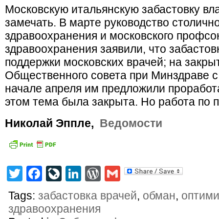
Московскую итальянскую забастовку вла
замечать. В марте руководство столичн
здравоохранения и московского профсо
здравоохранения заявили, что забастов
поддержки московских врачей; на закры
Общественного совета при Минздраве с
начале апреля им предложили проработ
этом тема была закрыта. Но работа по 
Николай Эппле,
Ведомости
Twitter
Facebook
LiveJournal
LinkedIn
WordPress
Gmail
Tags:
забастовка врачей
,
обман
,
оптими
здравоохранения