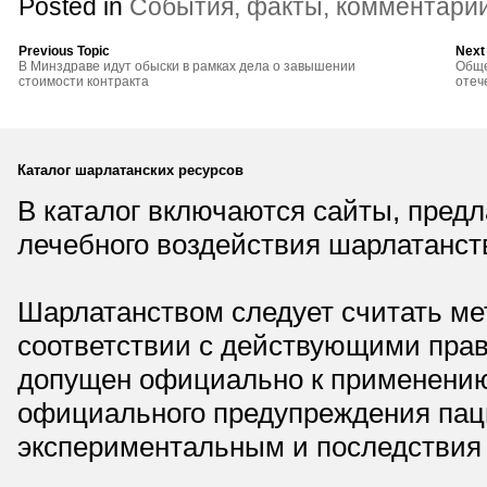
Posted in
События, факты, комментари
Previous Topic
Next
В Минздраве идут обыски в рамках дела о завышении
Обще
стоимости контракта
отеч
Каталог шарлатанских ресурсов
В каталог включаются сайты, пред
лечебного воздействия шарлатанст
Шарлатанством следует считать мет
соответствии с действующими прав
допущен официально к применению,
официального предупреждения паци
экспериментальным и последствия 