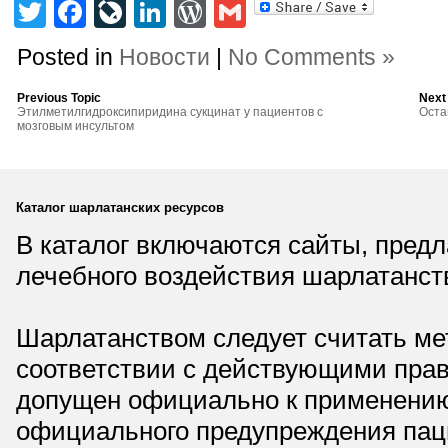
Twitter
Facebook
LiveJournal
LinkedIn
WordPress
Gmail
Posted in
Новости
|
No Comments »
Previous Topic
Next
Этилметилгидроксипиридина сукцинат у пациентов с
Оста
мозговым инсультом
Каталог шарлатанских ресурсов
В каталог включаются сайты, пред
лечебного воздействия шарлатанст
Шарлатанством следует считать мет
соответствии с действующими прав
допущен официально к применению,
официального предупреждения паци