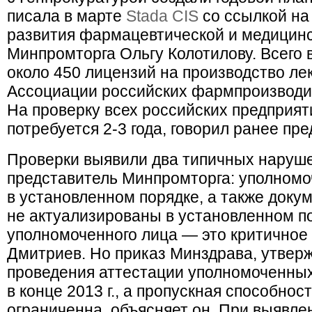
писала в марте
Stada CIS
со ссылкой на
развития фармацевтической и медицин
Минпромторга Ольгу Колотилову. Всего 
около 450 лицензий на производство лек
Ассоциации российских фармпроизвод
На проверку всех российских предприя
потребуется 2-3 года, говорил ранее пр
Проверки выявили два типичных наруше
представитель Минпромторга: уполномо
в установленном порядке, а также доку
не актуализированы в установленном п
уполномоченного лица — это критичное 
Дмитриев. Но приказ Минздрава, утве
проведения аттестации уполномоченных
в конце 2013 г., а пропускная способно
ограниченна, объясняет он. При выявл