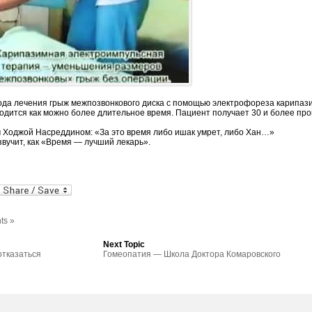
да лечения грыж межпозвонкового диска с помощью электрофореза карипаз
водится как можно более длительное время. Пациент получает 30 и более про
Ходжой Насреддином: «За это время либо ишак умрет, либо Хан…»
вучит, как «Время — лучший лекарь».
al
In
dPress
mail
ts »
Next Topic
отказаться
Гомеопатия — Школа Доктора Комаровского