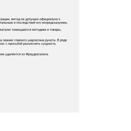
трации, метод не допущен официально к
нтальным и последствия его непредсказуемы.
 каталог помещаются методики и товары,
а звание главного шарлатана рунета. В ряде
рос с просьбой разъяснить сущность
ем удаляется из Фраудкаталога.