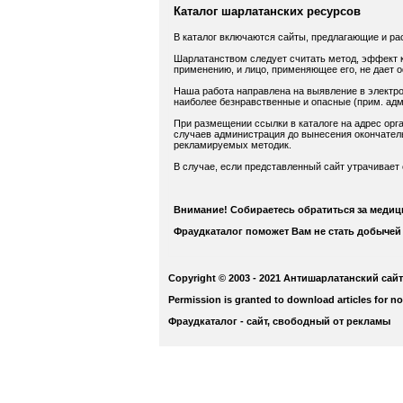
Каталог шарлатанских ресурсов
В каталог включаются сайты, предлагающие и ра
Шарлатанством следует считать метод, эффект к
применению, и лицо, применяющее его, не дает 
Наша работа направлена на выявление в электро
наиболее безнравственные и опасные (прим. адм.
При размещении ссылки в каталоге на адрес орга
случаев администрация до вынесения окончатель
рекламируемых методик.
В случае, если представленный сайт утрачивает
Внимание! Собираетесь обратиться за меди
Фраудкаталог поможет Вам не стать добычей
Copyright © 2003 - 2021 Антишарлатанский сайт
Permission is granted to download articles for n
Фраудкаталог - сайт, свободный от рекламы