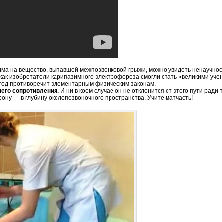
зима на вещество, выпавшей межпозвонковой грыжи, можно увидеть ненаучнос
как изобретатели карипазимного электрофореза смогли стать «великими уче
етод противоречит элементарным физическим законам.
шего сопротивления.
И ни в коем случае он не отклонится от этого пути ради т
рону — в глубину околопозвоночного пространства. Учите матчасть!