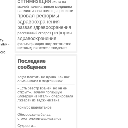
оптимизация
охота на
паллиативная медицина
врачей
паллиативная помощь
приписки
провал реформы
здравоохранения
развал здравоохранения
реформа
рассеянный склероз
здравоохранения
ть
шарлатанство
фальсификация
ными»,
щитовидная железа
эпидемия
ого,
Последние
сообщения
Когда платить не нужно. Как нас
обманывают в медклиниках
«Есть реестр врачей, но он не
открыт». Почему погибшую
блогершу из Италии оперировала
лжеврач из Таджикистана
Конкурс шарлатанов
Обезоружена банда
стоматологов-шарлатанов
Судороги…