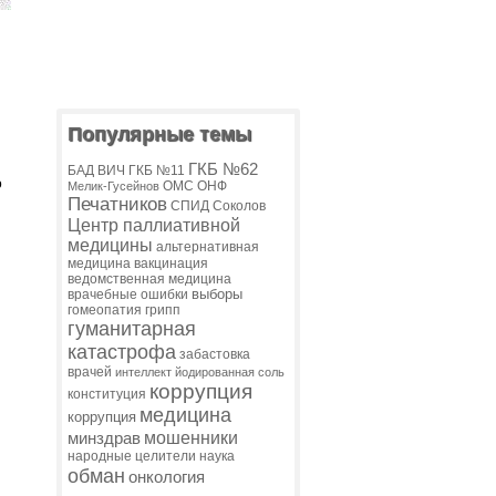
Популярные темы
ГКБ №62
БАД
ВИЧ
ГКБ №11
о
ОМС
ОНФ
Мелик-Гусейнов
Печатников
СПИД
Соколов
Центр паллиативной
медицины
альтернативная
медицина
вакцинация
ведомственная медицина
выборы
врачебные ошибки
гомеопатия
грипп
гуманитарная
катастрофа
забастовка
врачей
интеллект
йодированная соль
коррупция
конституция
медицина
коррупция
мошенники
минздрав
народные целители
наука
обман
онкология