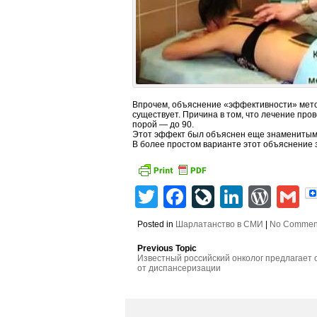
Впрочем, объяснение «эффективности» мето
существует. Причина в том, что лечение про
порой — до 90.
Этот эффект был объяснен еще знаменитым 
В более простом варианте этот объяснение з
Twitter
Facebook
LiveJourn
Linked
Wor
G
Posted in
Шарлатанство в СМИ
|
No Commen
Previous Topic
Известный российский онколог предлагает 
от диспансеризации