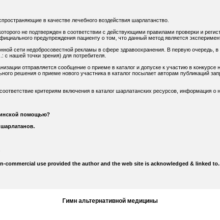
спространяющие в качестве лечебного воздействия шарлатанство.
оторого не подтвержден в соответствии с действующими правилами проверки и регис
официального предупреждения пациенту о том, что данный метод является экспериме
нной сети недобросовестной рекламы в сфере здравоохранения. В первую очередь, в
: с нашей точки зрения) для потребителя.
низации отправляется сообщение о приеме в каталог и допуске к участию в конкурсе н
ного решения о приеме нового участника в каталог посылает авторам публикаций зап
 соответствие критериям включения в каталог шарлатанских ресурсов, информация о н
цинской помощью?
 шарлатанов.
on-commercial use provided the author and the web site is acknowledged & linked to.
Гимн альтернативной медицины