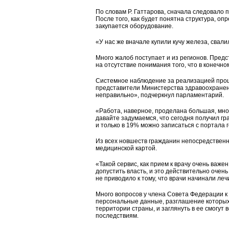
По словам Р. Гаттарова, сначала следовало 
После того, как будет понятна структура, 
закупается оборудование.
«У нас же вначале купили кучу железа, свалил
Много жалоб поступает и из регионов. Пре
на отсутствие понимания того, что в конечно
Системное наблюдение за реализацией проц
представители Министерства здравоохранени
неправильно», подчеркнул парламентарий.
«Работа, наверное, проделана большая, мно
давайте задумаемся, что сегодня получил гр
и только в 19% можно записаться с портала г
Из всех новшеств гражданин непосредственно
медицинской картой.
«Такой сервис, как прием к врачу очень важен
допустить власть, и это действительно очен
не приводило к тому, что врачи начинали леч
Много вопросов у члена Совета Федерации к 
персональные данные, разглашение которых з
территории страны, и заглянуть в ее смогу
последствиям.