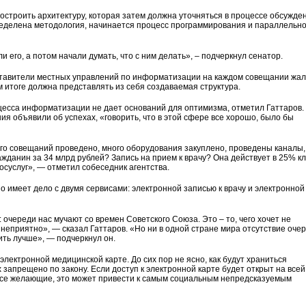
построить архитектуру, которая затем должна уточняться в процессе обсужде
определена методология, начинается процесс программирования и параллельн
и его, а потом начали думать, что с ним делать», – подчеркнул сенатор.
дставители местных управлений по информатизации на каждом совещании жа
м итоге должна представлять из себя создаваемая структура.
есса информатизации не дает оснований для оптимизма, отметил Гаттаров.
я объявили об успехах, «говорить, что в этой сфере все хорошо, было бы
го совещаний проведено, много оборудования закуплено, проведены каналы,
ажданин за 34 млрд рублей? Запись на прием к врачу? Она действует в 25% кл
осуслуг», — отметил собеседник агентства.
 имеет дело с двумя сервисами: электронной записью к врачу и электронной
: очереди нас мучают со времен Советского Союза. Это – то, чего хочет не
ь неприятно», — сказал Гаттаров. «Но ни в одной стране мира отсутствие оче
ить лучше», — подчеркнул он.
электронной медицинской карте. До сих пор не ясно, как будут храниться
апрещено по закону. Если доступ к электронной карте будет открыт на всей
т все желающие, это может привести к самым социальным непредсказуемым