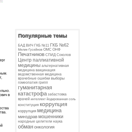
Популярные темы
ГКБ №62
БАД
ВИЧ
ГКБ №11
ОМС
ОНФ
Мелик-Гусейнов
Печатников
СПИД
Соколов
Центр паллиативной
ерг
медицины
альтернативная
медицина
вакцинация
ным.
ведомственная медицина
т,
выборы
врачебные ошибки
гомеопатия
грипп
гуманитарная
ельно.
катастрофа
забастовка
ович в
врачей
интеллект
йодированная соль
коррупция
конституция
ества
медицина
коррупция
тва.
мошенники
минздрав
народные целители
наука
ой
обман
онкология