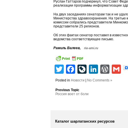
Руслан Гаттаров подчеркнул, что Совет Фед
реализации программы информатизации здр
На двух заседаниях сенаторам так и не уда
Министерства здравоохранения. На третью к
комиссии собрались представители Минкомсв
представители 25 регионов.
Об этих фактах сенатор поставил в известно
ведомства соответствующее письмо.
Рамиль Валеев,
ria-ami.ru
Twitter
Facebook
LiveJourn
Linked
Wor
G
Posted in
Новости
|
No Comments »
Previous Topic
Россия воет от боли
Каталог шарлатанских ресурсов