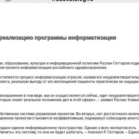
 реализацию программы информатизации
е, образованию, культуре и информационной политике Руслан Гаттаров подв
ом проекта информатизации российского здравоохранения.
ществляется процесс информатизации отрасли, назвав его неудовлетворитель
екта, реальную выгоду от его воплощения пациенты практически не ощущае
оохранения в том виде, как он осуществляется сейчас, идет неудовлетворит
оторые знают реальное положение дел в этой сфере», – заявил Руслан Усман
ейственная система управления проектом. Во-вторых, нет достаточного колич
равление проектом становится неэффективным, подчеркнул собеседник агентс
здано единое информационное пространство. Однако у всех экспертов есть
ючить» эту систему, то она не будет работать, – пояснил Р. Гаттаров. – Един