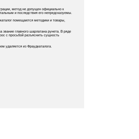
трации, метод не допущен официально к
нтальным и последствия его непредсказуемы.
 каталог помещаются методики и товары,
а звание главного шарлатана рунета. В ряде
рос с просьбой разъяснить сущность
ем удаляется из Фраудкаталога.