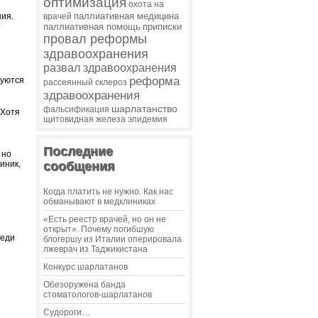
оптимизация
охота на
паллиативная медицина
ния.
врачей
о
паллиативная помощь
приписки
провал реформы
здравоохранения
развал здравоохранения
реформа
луются
рассеянный склероз
здравоохранения
шарлатанство
фальсификация
 Хотя
щитовидная железа
эпидемия
Последние
 но
иник,
сообщения
Когда платить не нужно. Как нас
обманывают в медклиниках
«Есть реестр врачей, но он не
открыт». Почему погибшую
реди
блогершу из Италии оперировала
лжеврач из Таджикистана
Конкурс шарлатанов
Обезоружена банда
стоматологов-шарлатанов
Судороги…