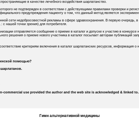
спространяющие в качестве лечебного воздействия шарлатанство.
оторого не подтвержден в соответствии с действующими правилами проверки и регис
официального предупреждения пациенту о том, что данный метод является экспериме
нной сети недобросовестной рекламы в сфере здравоохранения. В первую очередь, в
: с нашей точки зрения) для потребителя.
низации отправляется сообщение о приеме в каталог и допуске к участию в конкурсе н
ного решения о приеме нового участника в каталог посылает авторам публикаций зап
 соответствие критериям включения в каталог шарлатанских ресурсов, информация о н
цинской помощью?
 шарлатанов.
on-commercial use provided the author and the web site is acknowledged & linked to.
Гимн альтернативной медицины