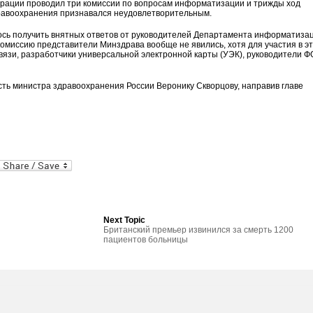
ерации проводил три комиссии по вопросам информатизации и трижды ход
авоохранения признавался неудовлетворительным.
лось получить внятных ответов от руководителей Департамента информатиза
омиссию представители Минздрава вообще не явились, хотя для участия в э
язи, разработчики универсальной электронной карты (УЭК), руководители 
сть министра здравоохранения России Веронику Скворцову, направив главе
al
In
dPress
mail
Next Topic
Британский премьер извинился за смерть 1200
пациентов больницы