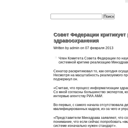
Совет Федерации критикует
здравоохранения
Written by admin on 07 февраля 2013
Член Комитета Совета Федерации по наук
системной критике реализацию Минздрав
Сенатор раскритиковал то, как сегодня осу
Несмотря на масштабность реализуемого про
подчеркнул он.
«Считаю, что процесс информатизации здрав
Со мной согласны большинство экспертов, к
интервью агентству РИА АМИ.
Во-первых, с самого начала отсутствовала д
квалифицированных кадров, из-за чего и уп
«Представители Минздрава заявляют, что со
понимание, что если сейчас попробовать «вкл
системе изначально нужен стандарт».