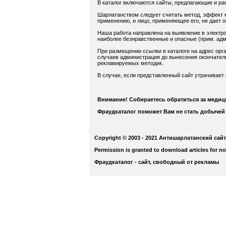
В каталог включаются сайты, предлагающие и ра
Шарлатанством следует считать метод, эффект к
применению, и лицо, применяющее его, не дает 
Наша работа направлена на выявление в электро
наиболее безнравственные и опасные (прим. адм.
При размещении ссылки в каталоге на адрес орга
случаев администрация до вынесения окончатель
рекламируемых методик.
В случае, если представленный сайт утрачивает
Внимание! Собираетесь обратиться за меди
Фраудкаталог поможет Вам не стать добычей
Copyright © 2003 - 2021 Антишарлатанский сайт
Permission is granted to download articles for n
Фраудкаталог - сайт, свободный от рекламы