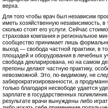
верха.
Для того чтобы врач был независим пр
иметь хо­зяйственную независимость, в 
сколько стоят его услуги. Сейчас стоимо
страховая компания и региональное ми
сообщество принимает лишь формально
выход — свобода частной практики, в т
площадей и оборудования в лечебных у
свобода декларирована, но на самом де
препоны делают частную практику, особ
невозможной. Это, по-видимому, не сл
забюрократизированности, а продуманна
только благодаря несвободе удается уд
зарплате в государственных поликлиника
результате врачи вынуждены либо игра
либо искать себе применение подальше