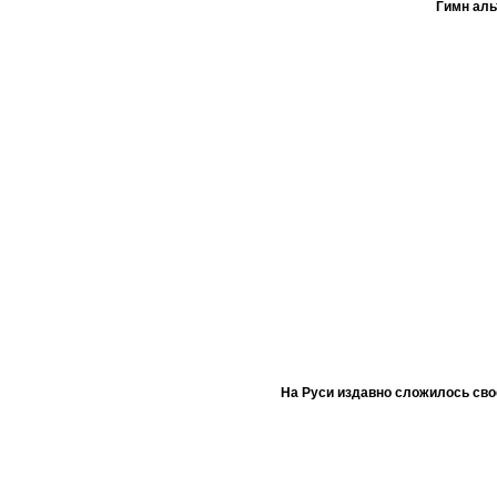
Гимн ал
На Руси издавно сложилось сво