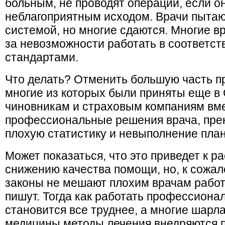
больным, не проводят операции, если о
неблагоприятным исходом. Врачи пытают
системой, но многие сдаются. Многие в
за не­возможности работать в соответ
стандартами.
Что делать? Отменить большую часть пр
многие из кото­рых были приняты еще в
чиновникам и страховым компаниям вм
профессиональные решения врача, прек
плохую статистику и невыполнение план
Может показаться, что это приведет к р
снижению качества помощи, но, к сожа
законы не мешают плохим врачам работ
пишут. Тогда как работать профессиона
становится все труднее, а многие шарл
медицины методы ­лечения внедряются 