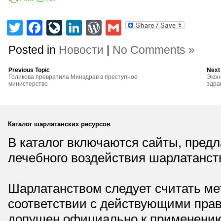
Twitter
Facebook
LiveJournal
LinkedIn
WordPress
Gmail
Posted in
Новости
|
No Comments »
Previous Topic
Next
Голикова превратила Минздрав в преступное
Экон
министерство
здра
Каталог шарлатанских ресурсов
В каталог включаются сайты, пред
лечебного воздействия шарлатанст
Шарлатанством следует считать мет
соответствии с действующими прав
допущен официально к применению,