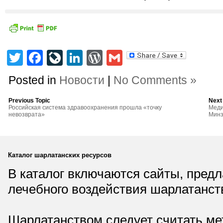
Twitter
Facebook
LiveJournal
LinkedIn
WordPress
Gmail
Posted in
Новости
|
No Comments »
Previous Topic
Next
Российская система здравоохранения прошла «точку
Меди
невозврата»
Минз
Каталог шарлатанских ресурсов
В каталог включаются сайты, пред
лечебного воздействия шарлатанст
Шарлатанством следует считать мет