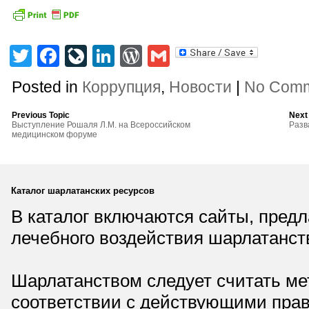
Twitter
Facebook
LiveJournal
LinkedIn
WordPress
Gmail
Posted in
Коррупция
,
Новости
|
No Comm
Previous Topic
Next
Выступление Рошаля Л.М. на Всероссийском
Разв
медицинском форуме
Каталог шарлатанских ресурсов
В каталог включаются сайты, пред
лечебного воздействия шарлатанст
Шарлатанством следует считать мет
соответствии с действующими прав