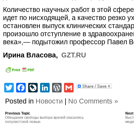
Количество научных работ в этой сфере
идет по нисходящей, а качество резко у
остановлен выпуск клинических стандар
произошло отступление в здравоохране
века»,— подытожил профессор Павел В
Ирина Власова,
GZT.RU
Twitter
Facebook
LiveJournal
LinkedIn
WordPress
Gmail
Posted in
Новости
|
No Comments »
Previous Topic
Next
Обещания свободы выбора врачей оказались
Выст
популистской ложью
меди