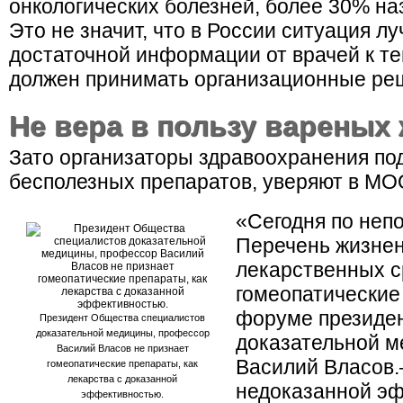
онкологических болезней, более 30% на
Это не значит, что в России ситуация лу
достаточной информации от врачей к те
должен принимать организационные ре
Не вера в пользу вареных 
Зато организаторы здравоохранения по
бесполезных препаратов, уверяют в М
«Сегодня по неп
Перечень жизне
лекарственных с
гомеопатические
форуме президе
Президент Общества специалистов
доказательной медицины, профессор
доказательной м
Василий Власов не признает
Василий Власов
гомеопатические препараты, как
лекарства с доказанной
недоказанной э
эффективностью.