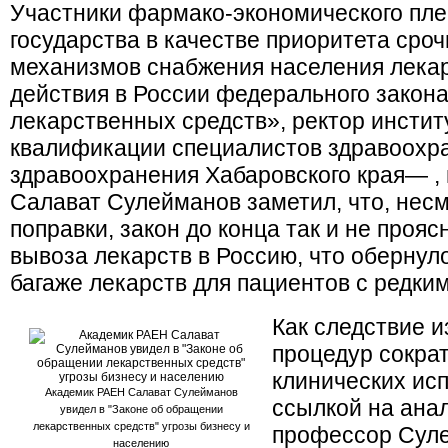
Участники фармако-экономического пл
государства в качестве приоритета сро
механизмов снабжения населения лекар
действия в России федерального закон
лекарственных средств», ректор инсти
квалификации специалистов здравоохр
здравоохранения Хабаровского края— ,
Салават Сулейманов заметил, что, нес
поправки, закон до конца так и не проя
вывоза лекарств в Россию, что обернул
багаже лекарств для пациентов с редки
Как следствие 
процедур сократ
клинических ис
Академик РАЕН Салават Сулейманов
ссылкой на анал
увидел в "Законе об обращении
лекарственных средств" угрозы бизнесу и
профессор Суле
населению