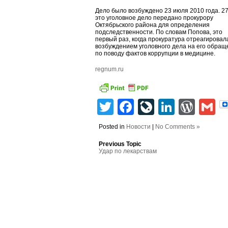
Дело было возбуждено 23 июля 2010 года. 2
это уголовное дело передано прокурору
Октябрьского района для определения
подследственности. По словам Попова, это
первый раз, когда прокуратура отреагировал
возбуждением уголовного дела на его обращ
по поводу фактов коррупции в медицине.
regnum.ru
Twitter
Facebook
LiveJourn
Linked
Wor
G
Posted in
Новости
|
No Comments »
Previous Topic
Удар по лекарствам