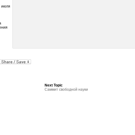
7 июля
а
ения
al
In
dPress
mail
Next Topic
Саммит свободной науки