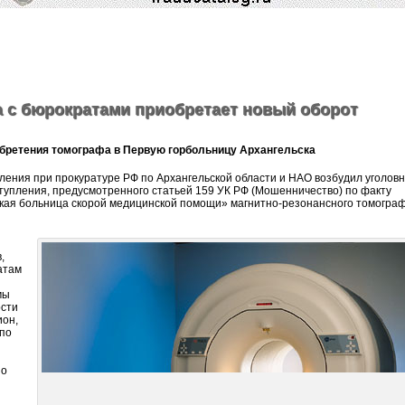
а с бюрократами приобретает новый оборот
обретения томографа в Первую горбольницу Архангельска
ения при прокуратуре РФ по Архангельской области и НАО возбудил уголов
тупления, предусмотренного статьей 159 УК РФ (Мошенничество) по факту
кая больница скорой медицинской помощи» магнитно-резонансного томогра
,
атам
мы
ости
ион,
 по
но