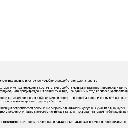
спространяющие в качестве лечебного воздействия шарлатанство.
оторого не подтвержден в соответствии с действующими правилами проверки и регис
официального предупреждения пациенту о том, что данный метод является экспериме
нной сети недобросовестной рекламы в сфере здравоохранения. В первую очередь, в
: с нашей точки зрения) для потребителя.
низации отправляется сообщение о приеме в каталог и допуске к участию в конкурсе н
ного решения о приеме нового участника в каталог посылает авторам публикаций зап
 соответствие критериям включения в каталог шарлатанских ресурсов, информация о н