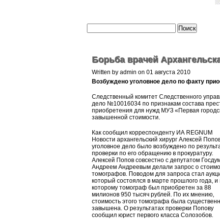
Борьба врачей Архангельск
Written by admin on 01 августа 2010
Возбуждено уголовное дело по факту при
Следственный комитет Следственного управл
дело №10016034 по признакам состава прес
приобретения для нужд МУЗ «Первая городс
завышенной стоимости.
Как сообщил корреспонденту ИА REGNUM
Новости архангельский хирург Алексей Попов
уголовное дело было возбуждено по результ
проверки по его обращению в прокуратуру.
Алексей Попов совсестно с депутатом Госду
Андреем Андреевым делали запрос о стоим
томографов. Поводом для запроса стал аукц
который состоялся в марте прошлого года, и
которому томограф был приобретен за 88
милионов 950 тысяч рублей. По их мнению,
стоимость этого томографа была существен
завышена. О результатах проверки Попову
сообщил юрист первого класса Солозобов.