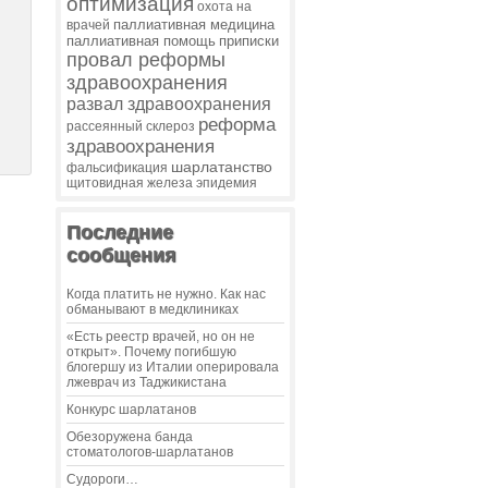
оптимизация
охота на
паллиативная медицина
врачей
паллиативная помощь
приписки
провал реформы
здравоохранения
развал здравоохранения
реформа
рассеянный склероз
здравоохранения
шарлатанство
фальсификация
щитовидная железа
эпидемия
Последние
сообщения
Когда платить не нужно. Как нас
обманывают в медклиниках
«Есть реестр врачей, но он не
открыт». Почему погибшую
блогершу из Италии оперировала
лжеврач из Таджикистана
Конкурс шарлатанов
Обезоружена банда
стоматологов-шарлатанов
Судороги…