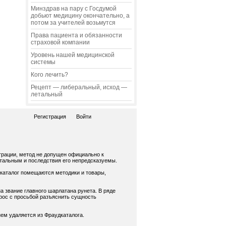
Минздрав на пару с Госдумой
добьют медицину окончательно, а
потом за учителей возьмутся
Права пациента и обязанности
страховой компании
Уровень нашей медицинской
системы
Кого лечить?
Рецепт — либеральный, исход —
летальный
Регистрация
Войти
трации, метод не допущен официально к
нтальным и последствия его непредсказуемы.
 каталог помещаются методики и товары,
а звание главного шарлатана рунета. В ряде
рос с просьбой разъяснить сущность
ем удаляется из Фраудкаталога.