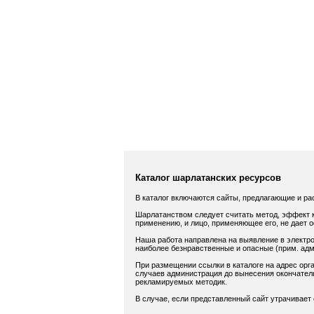
Каталог шарлатанских ресурсов
В каталог включаются сайты, предлагающие и ра
Шарлатанством следует считать метод, эффект к
применению, и лицо, применяющее его, не дает 
Наша работа направлена на выявление в электро
наиболее безнравственные и опасные (прим. адм.
При размещении ссылки в каталоге на адрес орга
случаев администрация до вынесения окончатель
рекламируемых методик.
В случае, если представленный сайт утрачивает