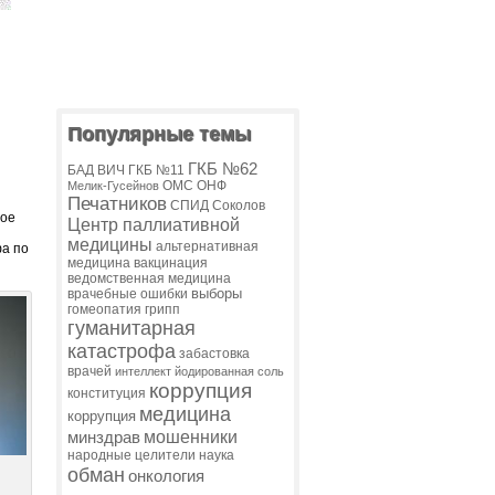
Популярные темы
ГКБ №62
БАД
ВИЧ
ГКБ №11
ОМС
ОНФ
Мелик-Гусейнов
Печатников
СПИД
Соколов
ное
Центр паллиативной
медицины
альтернативная
фа по
медицина
вакцинация
ведомственная медицина
выборы
врачебные ошибки
гомеопатия
грипп
гуманитарная
катастрофа
забастовка
врачей
интеллект
йодированная соль
коррупция
конституция
медицина
коррупция
мошенники
минздрав
народные целители
наука
обман
онкология