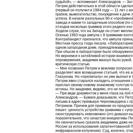
судьбой», — вспоминает Александров. — Зате
Петрик действительно в этой области сделал
(первый он получил в 1984 году — 11 лет с 
грабеж, вымогательство, понуждение к даче 
успеха. В начале разгульных 90-х «пробивно
завода и каким-то загадочным способом (по 
отходов несколько граммов этого редкого из
Ходили слухи, что на Западе он стоит милли
Осенью 1993 года ампула с 8 граммами изот
Контрабандист признался, что ампула принад
Местная пресса тогда писала: «Лабораторию
одном загородном доме, принадлежавшем ран
При обыске в лаборатории было обнаружено е
Но вернемся к затейливой истории взаимоот
опровержения, академик махнул было рукой, 
критическую статью.
— Мне позвонил Петрик и вежливо попросил у
разделяет мое возмущение статьей, что ее а
Глазунова. Но «прилипалу» он уже выгнал и
Петрик явно старался наладить отношения с
прислал своему новому знакомому толстую па
истины. Но академик, видимо, это не понял…
— При виде документов у меня глаза на лоб 
Александров. — Бумаги доказывали, что Петр
письма в адрес премьера Черномырдина с п
Петриком. Причем для приманки он предлага
пишет: ценность устройства сравнима с «уп
сконструировать невозможно (это доказал е
поразительное, что зачастую инициативы Пе
Но окончательно сразила академика даже не 
России за использование запатентованной 
инфракрасном излучении). Суд, конечно, отк