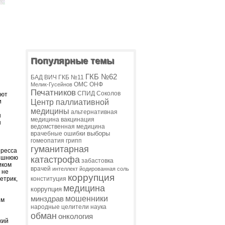
Популярные темы
ГКБ №62
БАД
ВИЧ
ГКБ №11
ОМС
ОНФ
Мелик-Гусейнов
Печатников
СПИД
Соколов
уют
и
Центр паллиативной
медицины
альтернативная
н
медицина
вакцинация
ы
ведомственная медицина
выборы
врачебные ошибки
гомеопатия
грипп
гуманитарная
пресса
лишнюю
катастрофа
забастовка
иком
врачей
интеллект
йодированная соль
 не
коррупция
етрик,
конституция
медицина
коррупция
мошенники
минздрав
ым
народные целители
наука
обман
онкология
жий