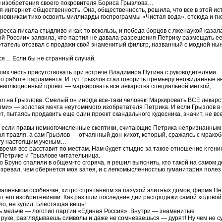
м изобретения своего покровителя Бориса Грызлова…
 интернет-общественность. Она, общественность, решила, что все в этой ис
иновникам тихо освоить миллиарды госпрограммы «Чистая вода», отсюда и гн
есса писала стыдливо и как-то вскользь, и победа борцов с лженаукой казал
й России» заявила, что партия не давала разрешения Петрику размещать е
ретатель отозвал с продажи свой знаменитый фильтр, названный с модной ны
ся… Если бы не странный случай.
вших честь присутствовать при встрече Владимира Путина с руководителями
 о работе парламента. И тут Грызлов стал говорить премьеру неожиданные в
еволюционный проект — маркировать все лекарства специальной меткой,
л на Грызлова. Смелый он иногда все-таки человек! Маркировать ВСЕ лекарс
ми» — золотая мечта неутомимого изобретателя Петрика. И если Грызлов в
т, пытаясь продавить еще один проект скандального кудесника, значит, не все
А если правы немногочисленные скептики, считающие Петрика непризнанным
ая травля, а сам Грызлов — отчаянный дон-кихот, который, сражаясь с мрако
рогу настоящим ученым…
емя все расставит по местам. Нам будет стыдно за такое отношение к гени
 Петрике и Грызлове читательница.
о Бруно спалили в общем-то сгоряча, я решил выяснить, кто такой на самом 
озревал, чем обернется моя затея, и с легкомысленностью гуманитария полез
 маленьком особнячке, хитро спрятанном за пазухой элитных домов, фирма Пе
ет его изобретениями. Как раз шли последние дни распродажи самой ходовой
о, ее купил. Блестящая вещь!
ть мельче — логотип партии «Единая Россия». Внутри — знаменитые
 руке, разглядываешь символы и даже не сомневаешься — дурят! Ну чем не с