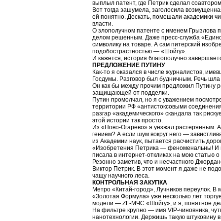
выплыл патент, где Петрик сделал соавторо
Вот тогда зашумела, заголосила возмущенная
ей понятно. Дескать, помешали академики ч
власти.
О злополучном патенте с именем Грызлова пр
делом решенным. Даже пресс-служба «Едино
символику на товаре. А сам питерский изоб
подобострастностью — «Шойгу».
И кажется, история благополучно завершает
ПРЕДЛОЖЕНИЕ ПУТИНУ
Как-то я оказался в числе журналистов, име
Госдумы. Разговор был будничным. Речь шла
Он как бы между прочим предложил Путину р
защищающей от подделки.
Путин промолчал, но я с уважением посмотре
территории РФ «антистоксовыми соединения
разгар «академического» скандала так рискуе
этой истории так просто.
Из «Ново-Огарево» я уезжал растерянным. 
гением? А если шум вокруг него — завистлив
из Академии наук, пытается расчистить до
«Изобретения Петрика — феноменальны! И вр
писала в интернет-откликах на мою статью о
Резонно заметив, что и несчастного Джордан
Виктор Петрик. В этот момент я даже не под
чащу научного леса.
КОНТРОЛЬНАЯ ЗАКУПКА
Метро «Китай-город», Лучников переулок. В
«Золотая Формула» уже несколько лет торгу
модели — ZF-МЧС «Шойгу», и я, понятное дел
На фильтре крупно — имя VIP-чиновника, чу
нанотехнологии. Держишь такую штуковину в