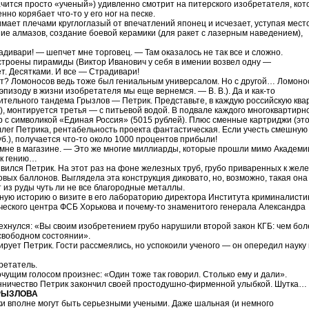
ачится просто «ученый») удивленно смотрит на питерского изобретателя, ко
нно корябает что-то у его ног на песке.
мает плечами круглоглазый от впечатлений японец и исчезает, уступая мест
ие алмазов, создание боевой керамики (для ракет с лазерным наведением),
адивари! — шепчет мне торговец. — Там оказалось не так все и сложно.
остроены пирамиды (Виктор Иванович у себя в имении возвел одну —
ет. Десятками. И все — Страдивари!
нет? Ломоносов ведь тоже был гениальным универсалом. Но с другой… Ломоно
пизоду в жизни изобретателя мы еще вернемся. — В. В.). Да и как-то
ительного тандема Грызлов — Петрик. Представьте, в каждую российскую квар
), монтируется третья — с питьевой водой. В подвале каждого многоквартирн
р с символикой «Единая Россия» (5015 рублей). Плюс сменные картриджи (эт
ллег Петрика, рентабельность проекта фантастическая. Если учесть смешную
б.), получается что-то около 1000 процентов прибыли!
мне в магазине. — Это же многие миллиарды, которые прошли мимо Академии
 к гению…
вился Петрик. На этот раз на фоне железных труб, грубо приваренных к жел
овых баллонов. Выглядела эта конструкция диковато, но, возможно, такая она
 из руды чуть ли не все благородные металлы.
нную историю о визите в его лабораторию директора Института криминалисти
еского центра ФСБ Хорькова и почему-то знаменитого генерала Александра
ехнулся: «Вы своим изобретением грубо нарушили второй закон КГБ: чем бол
 свободном состоянии».
рует Петрик. Гости рассмеялись, но успокоили ученого — он опередил науку
ретатель.
чущим голосом произнес: «Один тоже так говорил. Столько ему и дали».
нничество Петрик закончил своей простодушно-фирменной улыбкой. Шутка…
РЫЗЛОВА
ики вполне могут быть серьезными учеными. Даже шальная (и немного