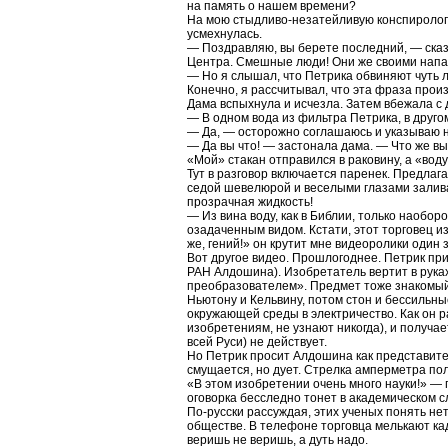
на память о нашем времени?
На мою стыдливо-незатейливую конспиролог
усмехнулась.
— Поздравляю, вы берете последний, — ска
Центра. Смешные люди! Они же своими напад
— Но я слышал, что Петрика обвиняют чуть
Конечно, я рассчитывал, что эта фраза прои
Дама вспыхнула и исчезла. Затем вбежала с 
— В одном вода из фильтра Петрика, в друго
— Да, — осторожно соглашаюсь и указываю н
— Да вы что! — застонала дама. — Что же вы
«Мой» стакан отправился в раковину, а «вод
Тут в разговор включается паренек. Предлаг
седой шевелюрой и веселыми глазами залива
прозрачная жидкость!
— Из вина воду, как в Библии, только наобо
озадаченным видом. Кстати, этот торговец и
же, гений!» он крутит мне видеоролики один з
Вот другое видео. Прошлогоднее. Петрик пр
РАН Алдошина). Изобретатель вертит в рук
преобразователем». Предмет тоже знакомый
Ньютону и Кельвину, потом стон и бессильн
окружающей среды в электричество. Как он ра
изобретениям, не узнают никогда), и получае
всей Руси) не действует.
Но Петрик просит Алдошина как представит
смущается, но дует. Стрелка амперметра по
«В этом изобретении очень много науки!» — г
оговорка бесследно тонет в академическом 
По-русски рассуждая, этих ученых понять не
обществе. В телефоне торговца мелькают ка
веришь не веришь, а дуть надо.