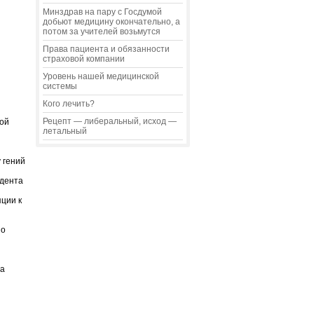
Минздрав на пару с Госдумой
добьют медицину окончательно, а
потом за учителей возьмутся
Права пациента и обязанности
страховой компании
Уровень нашей медицинской
системы
Кого лечить?
Рецепт — либеральный, исход —
ной
летальный
 гений
идента
ции к
по
та