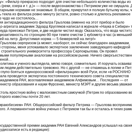
у»: «Фильтр прекрасно подходит для очистки небольшого количества воды из
реки, озера и т. д.)» — после видеознакомства с Петриком уже не смущала. 
тарными нормами не знакомые. В общем, прикрутил я полную бутылку колы, 
 текла из фильтра ровно минуту (кстати, ровно столько и длилось рекламное
ое чудо не состоялось…
ния антирадиационного фильтра Грызлова (именно на этот прибор и было
о-агрегата академик Эдуард Кругляков написал в журнале «Наука в Сибири» т
уда приезжал Петрик, и две недели чистил воду. Оказалось, что вода чиститс
диоактивность по стронцию-90 при темпе очистки 1 кубометр в час (а меньши
лей на литр. Допустимая норма — 5 беккерелей на литр!»
 Грызлова сюрпризом (а может, наоборот, он сейчас благодарен академикам,
ой стороны, меня успокаивало экспертное заключение заведующего кафедрой
о строительного университета профессора Серпокрылова. Он провел
амыми популярными аналогами на российском рынке. Ничего сверхъестествен
 ценой…
политика и ученого выглядела, мягко говоря, сомнительно. И поручать осваива
 людям действительно тревожно. Но с другой — не откажешь в логике и Пет
, глупо бояться единороссовской «фильтрации» всей Руси, если «в РОСНАНО
ала проводится экспертиза постоянного технического совета специалистов
 академиков РАН, возглавляемая академиком Алфимовым… Последняя — от
министр образования и науки Фурсенко, министр МЭРТ и другие весьма уважа
 столь яростную войну с малоизвестным самоучкой (Петрик по образованию в
торого известны почти 20 лет.
 «мракобесием» РАН. Общероссийский фильтр Петрика — Грызлова восприним
ого. А перманентная война ученых с Петриком так бы и осталась в тихих рамк
Государственной премии академик РАН Евгений Александров услышал на свое
удиозаписи есть в редакции):