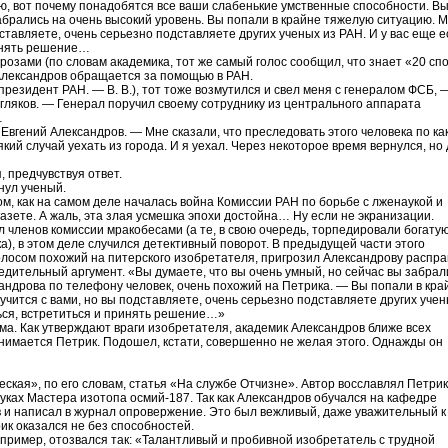
, вот почему понадобятся все ваши слабенькие умственные способности. В
забрались на очень высокий уровень. Вы попали в крайне тяжелую ситуацию. 
одставляете, очень серьезно подставляете других ученых из РАН. И у вас еще е
ринять решение…
розами (по словам академика, тот же самый голос сообщил, что знает «20 сп
Александров обращается за помощью в РАН.
резидент РАН. — В. В.), тот тоже возмутился и свел меня с генералом ФСБ, 
гляков. — Генерал поручил своему сотруднику из центрального аппарата
…
Евгений Александров. — Мне сказали, что преследовать этого человека по ка
який случай уехать из города. И я уехал. Через некоторое время вернулся, но 
, предчувствуя ответ.
нул ученый.
м, как на самом деле началась война Комиссии РАН по борьбе с лженаукой и
азете. А жаль, эта злая усмешка эпохи достойна… Ну если не экранизации.
ал членов комиссии мракобесами (а те, в свою очередь, торпедировали богату
), в этом деле случился детективный поворот. В предыдущей части этого
голосом похожий на питерского изобретателя, пригрозил Александрову распра
бедительный аргумент. «Вы думаете, что вы очень умный, но сейчас вы забрал
ндрова по телефону человек, очень похожий на Петрика. — Вы попали в кра
учится с вами, но вы подставляете, очень серьезно подставляете других учен
ться, встретиться и принять решение…»
ма. Как утверждают враги изобретателя, академик Александров ближе всех
нимается Петрик. Подошел, кстати, совершенно не желая этого. Однажды он
еская», по его словам, статья «На службе Отчизне». Автор восславлял Петрик
уках Мастера изотопа осмий-187. Так как Александров обучался на кафедре
в и написал в журнал опровержение. Это был вежливый, даже уважительный к
ик оказался не без способностей.
апример, отозвался так: «Талантливый и пробивной изобретатель с трудной