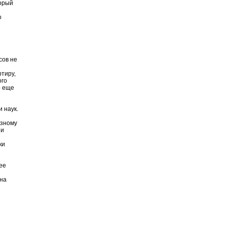
торый
о
сов не
тиру,
ого
о еще
 наук.
езному
 и
ки
ее
 на