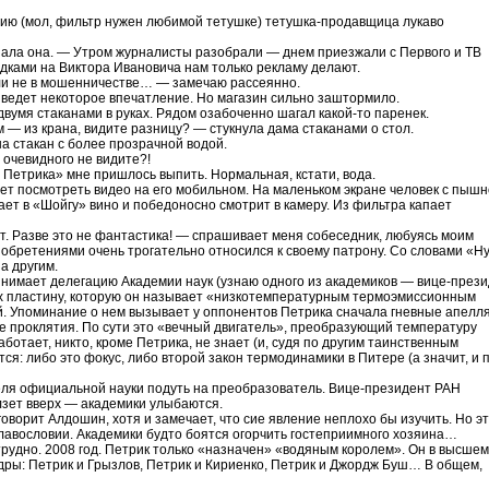
ию (мол, фильтр нужен любимой тетушке) тетушка-продавщица лукаво
зала она. — Утром журналисты разобрали — днем приезжали с Первого и ТВ
ками на Виктора Ивановича нам только рекламу делают.
 ли не в мошенничестве… — замечаю рассеянно.
зведет некоторое впечатление. Но магазин сильно заштормило.
двумя стаканами в руках. Рядом озабоченно шагал какой-то паренек.
м — из крана, видите разницу? — стукнула дама стаканами о стол.
а стакан с более прозрачной водой.
 очевидного не видите?!
у Петрика» мне пришлось выпить. Нормальная, кстати, вода.
ает посмотреть видео на его мобильном. На маленьком экране человек с пыш
ет в «Шойгу» вино и победоносно смотрит в камеру. Из фильтра капает
рот. Разве это не фантастика! — спрашивает меня собеседник, любуясь моим
зобретениями очень трогательно относился к своему патрону. Со словами «Ну
а другим.
инимает делегацию Академии наук (узнаю одного из академиков — вице-през
ах пластину, которую он называет «низкотемпературным термоэмиссионным
. Упоминание о нем вызывает у оппонентов Петрика сначала гневные апелля
ые проклятия. По сути это «вечный двигатель», преобразующий температуру
ботает, никто, кроме Петрика, не знает (и, судя по другим таинственным
тся: либо это фокус, либо второй закон термодинамики в Питере (а значит, и 
еля официальной науки подуть на преобразователь. Вице-президент РАН
лзет вверх — академики улыбаются.
оворит Алдошин, хотя и замечает, что сие явление неплохо бы изучить. Но э
славословии. Академики будто боятся огорчить гостеприимного хозяина…
трудно. 2008 год. Петрик только «назначен» «водяным королем». Он в высшем
дры: Петрик и Грызлов, Петрик и Кириенко, Петрик и Джордж Буш… В общем,