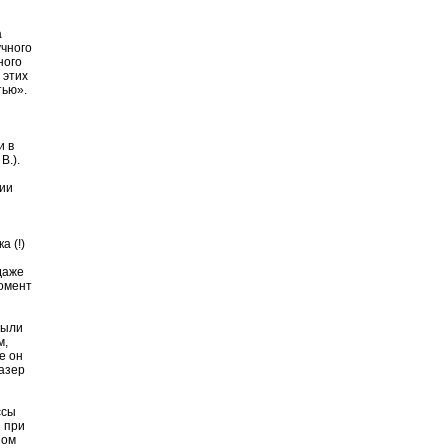
а
учного
ного
 этих
тью».
и в
В.).
ции
а (!)
даже
момент
были
м,
е он
лазер
ссы
 при
зом