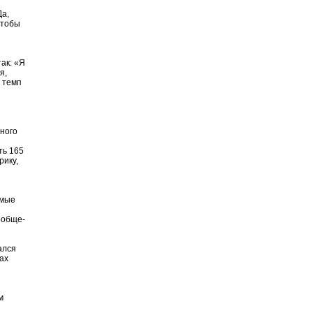
Да,
чтобы
ак: «Я
я,
й темп
ного
ть 165
рику,
емые
ообще-
ался
ах
м