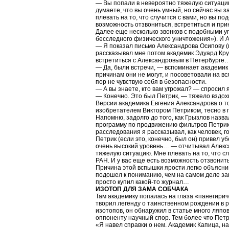
— Вы попали в невероятно тяжелую ситуацию
думаете, что вы очень умный, но сейчас вы 
плевать на то, что случится с вами, но вы п
возможность отзвониться, встретиться и п
Далее еще несколько звонков с подобными уг
бесследного физического уничтожения»). И 
— Я показал письмо Александрова Осипову (п
рассказывал мне потом академик Эдуард Кру
встретиться с Александровым в Петербурге
— Да, были встречи, — вспоминает академик 
причинам они не могут, и посоветовали на вс
пор не чувствую себя в безопасности.
— А вы знаете, кто вам угрожал? — спросил я
— Конечно. Это был Петрик, — тяжело вздох
Версии академика Евгения Александрова о то
изобретателем Виктором Петриком, тесно в г
Напомню, задолго до того, как Грызлов назв
программу по продвижению фильтров Петрика
расследования я рассказывал, как человек, 
Петрик (если это, конечно, был он) привел у
очень высокий уровень… — отчитывал Алекса
тяжелую ситуацию. Мне плевать на то, что сл
РАН. И у вас еще есть возможность отзвони
Причина этой вспышки ярости легко объясни
подошел к пониманию, чем на самом деле за
просто купил какой-то журнал…
ИЗОТОП ДЛЯ ЗАМА СОБЧАКА
Там академику попалась на глаза «панегирич
творил легенду о таинственном рождении в р
изотопов, он обнаружил в статье много ляпо
оппоненту научный спор. Тем более что Петр
«Я навел справки о нем. Академик Капица, н