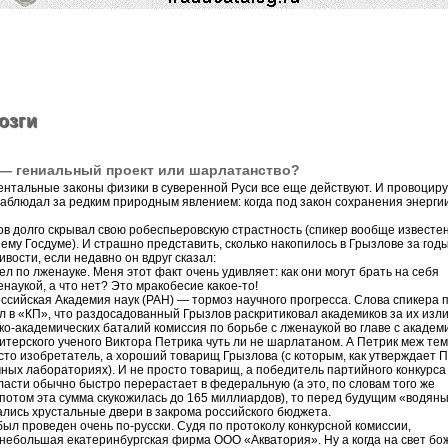
озги
— гениальный проект или шарлатанство?
ентальные законы физики в суверенной Руси все еще действуют. И провоцир
аблюдал за редким природным явлением: когда под закон сохранения энерги
в долго скрывал свою робеспьеровскую страстность (спикер вообще известе
ему Госдуме). И страшно представить, сколько накопилось в Грызлове за год
ости, если недавно он вдруг сказал:
ел по лженауке. Меня этот факт очень удивляет: как они могут брать на себя
енаукой, а что нет? Это мракобесие какое-то!
ссийская Академия наук (РАН) — тормоз научного прогресса. Слова спикера 
ал в «КП», что раздосадованный Грызлов раскритиковал академиков за их из
ко-академических баталий комиссия по борьбе с лженаукой во главе с академ
терского ученого Виктора Петрика чуть ли не шарлатаном. А Петрик меж тем
сто изобретатель, а хороший товарищ Грызлова (с которым, как утверждает П
очных лабораториях). И не просто товарищ, а победитель партийного конкурса
власти обычно быстро перерастает в федеральную (а это, по словам того же
 потом эта сумма скукожилась до 165 миллиардов), то перед будущим «водян
лись хрустальные двери в закрома российского бюджета.
был проведен очень по-русски. Судя по протоколу конкурсной комиссии,
 небольшая екатеринбургская фирма ООО «Акватория». Ну а когда на свет бо