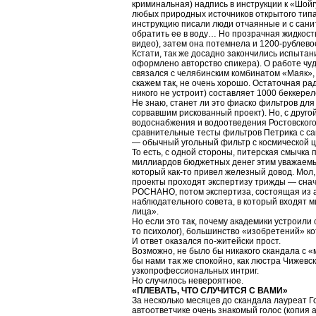
криминальная) надпись в инструкции к «Шойг
любых природных источников открытого типа (
инструкцию писали люди отчаянные и с сани
обратить ее в воду… Но прозрачная жидкость
видео), затем она потемнела и 1200-рублев
Кстати, так же досадно закончились испыта
оформлено авторство спикера). О работе чуд
связался с челябинским комбинатом «Маяк», к
скажем так, не очень хорошо. Остаточная ра
никого не устроит) составляет 1000 беккере
Не знаю, станет ли это фиаско фильтров для
сорвавшим рискованный проект). Но, с друг
водоснабжения и водоотведения Ростовског
сравнительные тесты фильтров Петрика с с
— обычный угольный фильтр с космической
То есть, с одной стороны, питерская смычка 
миллиардов бюджетных денег этим уважаемым
который как-то привел железный довод. Мол
проекты проходят экспертизу трижды — снач
РОСНАНО, потом экспертиза, состоящая из
наблюдательного совета, в который входят 
лица».
Но если это так, почему академики устроили
то психолог), большинство «изобретений» ко
И ответ оказался по-житейски прост.
Возможно, не было бы никакого скандала с
бы нами так же спокойно, как люстра Чижевск
узкопрофессиональных интриг.
Но случилось невероятное.
«ПЛЕВАТЬ, ЧТО СЛУЧИТСЯ С ВАМИ»
За несколько месяцев до скандала лауреат 
автоответчике очень знакомый голос (копия а