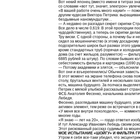
Вот некий японец (вместо имени в титрах зн
со словами «вот тут, значит, электрон» увлече
«В вашей работе очень много науки!» — пожи
другим чудесам Виктора Петрика: выращиван
бездымные наномундштуки…
— А недавно он разгадал секрет скрипки Стр
Все дело в числе 0,619. В этой пропорции п
чудодейственную), а теперь он скрипки дела
Тру виски. С одной стороны, а почему бы и 
сидел за мошенничество (к этому досадному э
подозрительно широк был размах этого удив
кроме стандартных труб (горячая и холодная
дома (за счет жильцов, разумеется) — фильт
6885 рублей за штуку). По словам бывших ко
себестоимость фильтра и картриджа (1690 ру
— Потому академики и злятся, — объяснили 
Вот они и взъерепенились! Обычная зависть
В этот момент на экране телефона снова поя
столу, брутальных вентилей и нескольких газ
есть, машина будущего. За полчаса выделяет
Петрик с мягкой улыбкой рассказывает стра
ФСБ Анатолия Фесенко, начальника аналитич
Лебедя.
Фесенко, разглядывая машину будущего, усм
активен элемент, тем реже он встречается в
«У меня все внутри похолодело», — комменти
многие годы.
«Я знаю — лет на 20», — гордо ответил изоб
И тут Александр Иванович Лебедь своим роко
Этот рискованный рассказ судимый за моше
МОЕ ИСПЫТАНИЕ «ШОЙГУ» И ФИЛЬТРА Г
Утром я себя все-таки убедил, что эксцентр