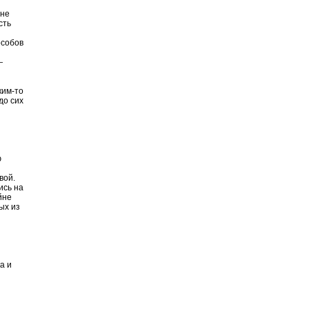
ы
Мне
сть
особов
—
ким-то
до сих
ю
вой.
ись на
йне
ых из
а и