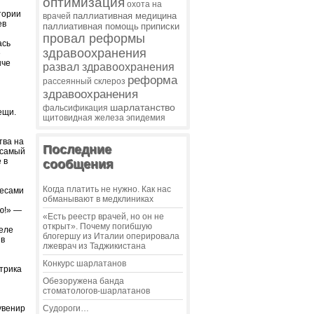
оптимизация
охота на
тории
паллиативная медицина
врачей
ев
паллиативная помощь
приписки
провал реформы
ась
здравоохранения
е
нче
развал здравоохранения
реформа
рассеянный склероз
здравоохранения
шарлатанство
фальсификация
ещи.
щитовидная железа
эпидемия
тва на
Последние
 самый
 в
сообщения
Когда платить не нужно. Как нас
бесами
обманывают в медклиниках
ю!» —
«Есть реестр врачей, но он не
открыт». Почему погибшую
деле
блогершу из Италии оперировала
 в
лжеврач из Таджикистана
Конкурс шарлатанов
трика
Обезоружена банда
стоматологов-шарлатанов
увенир
Судороги…