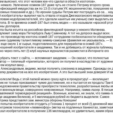
м выяснил, что этот человек кое-что сделал в области изотопов».
 немало. Увлечение осмием-187 даже чуть не стоило Петрику второго срока
конфискацией имущества аж по 13 (!) статьям УК: мошенничество, покушение н
ложных показаний и др.). По иронии судьбы Петрик мог пострадать из-за… на
й изобретатель» выкупил часть отвала отходов Джезказганского медеплавиль
словам недоброжелателей, это сделали нанятые им ученые) смог выделить из
отопа. В те времена осмий-187 был очень моден — его называли «красной рту
оны долларов.
опа была изъята на российско-финляндской границе у некоего Матвеева.
лежит заму мэра Петербурга Льву Савенкову. А тот на допросе выдал всех.
 по производству изотопа осмий-187 сотрудники госбезопасности обнаружил
ее судимому талантливому химику-самоучке (фамилия не указывалась. — В. 
ще около 1 кг сырья, подготовленного для переработки в осмий-187».
ношений изобретателя и академика. Так и не добившись от журнала публика
но через пять лет (!) клуб научных журналистов разместил в Интернете его
брать текст с сайта, — вспоминает академик. — Он сказал, что полностью
втор — типичный «прилипала», которого он получил в наследство от художник
 тем искупил вину…
 Александровым, видимо, желая получить союзника в академии. Однажды он 
пку документов на все его изобретения. А это был высший знак доверия! И 
полезли! Ведь с этой папкой можно сразу идти в прокуратуру! — восклицает
ик не только присваивает чужие достижения, но и пытается их продать! Там 
редложением правительству приобрести технологии, разработанные якобы и
л военным вещи, совершенно невозможные. Например, гамма-лазер. В письм
равляемой термоядерной реакцией». Военные, конечно, не знали, что гамма-
ще академик Велихов), и 5 миллиардов рублей из бюджета выделили. Самое
трика представлял зам. министра обороны Кокошин!
попытка изобретателя отсудить у Гознака 1 процент от всей (!) денежной ма
Петриком технологии «люминофор» (метка на подлинных банкнотах, заметная
азал изобретателю в получении 136 миллиардов, но удивительно, каким обра