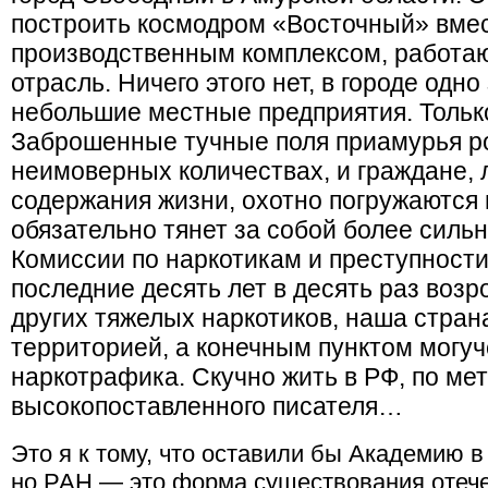
построить космодром «Восточный» вмес
производственным комплексом, работа
отрасль. Ничего этого нет, в городе одн
небольшие местные предприятия. Только
Заброшенные тучные поля приамурья ро
неимоверных количествах, и граждане,
содержания жизни, охотно погружаются 
обязательно тянет за собой более силь
Комиссии по наркотикам и преступности
последние десять лет в десять раз возр
других тяжелых наркотиков, наша стран
территорией, а конечным пунктом могуч
наркотрафика. Скучно жить в РФ, по ме
высокопоставленного писателя…
Это я к тому, что оставили бы Академию в
но РАН — это форма существования отечес