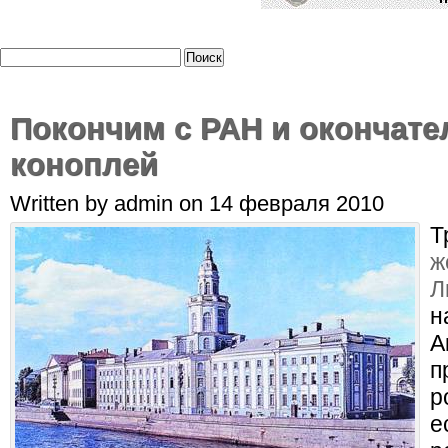
Покончим с РАН и окончате
коноплей
Written by admin on 14 февраля 2010
Т
ж
Л
н
А
п
р
е