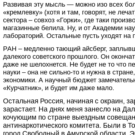
Развивая эту мысль — можно изо всех бол
«кремлевку» (хотя и там, говорят, не лечат
сектора – совхоз «Горки», где таки произв
магазинные белила. Ну, и от Академии нау
лабораторий. Остальные пусть уходят на 
РАН – медленно тающий айсберг, заплывш
далекого советского прошлого. Он оконча
даже не шелохнется. Не будет не то что п
науки – она не сильно-то и нужна в стране
экономики. А научный бюджет замечател
«Курчатник», и будет им даже мало.
Остальная Россия, начиная с окраин, за
зарастает. На днях меня занесло на Да
кочующим по стране выездным совещан
антинаркотического комитета. Были в То
город Свободный в Амурской области. Э