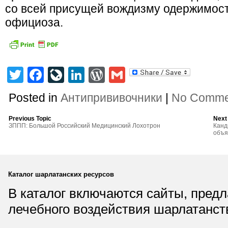
со всей присущей вождизму одержимост
официоза.
Twitter
Facebook
LiveJournal
LinkedIn
WordPress
Gmail
Posted in
Антипрививочники
|
No Comme
Previous Topic
Next
ЗППП: Большой Российский Медицинский Лохотрон
Канд
объя
Каталог шарлатанских ресурсов
В каталог включаются сайты, пред
лечебного воздействия шарлатанст