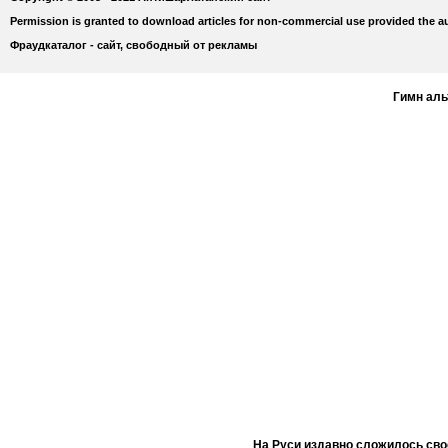
Permission is granted to download articles for non-commercial use provided the au
Фраудкаталог - сайт, свободный от рекламы
Гимн ал
На Руси издавно сложилось сво