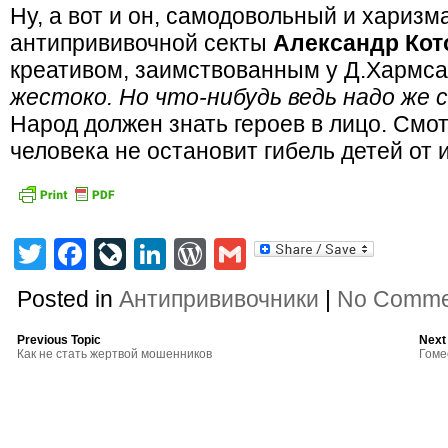
Ну, а вот и он, самодовольный и харизм
антипрививочной секты
Александр Кот
креативом, заимствованным у Д.Хармса
жестоко. Но что-нибудь ведь надо же 
Народ должен знать героев в лицо. Смот
человека не остановит гибель детей от
Twitter
Facebook
LiveJournal
LinkedIn
WordPress
Gmail
Posted in
Антипрививочники
|
No Comme
Previous Topic
Next
Как не стать жертвой мошенников
Гоме