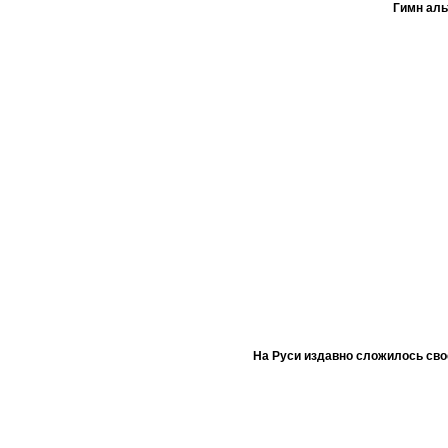
Гимн ал
На Руси издавно сложилось сво