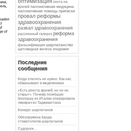
оптимизация
охота на
ача,
ель,
паллиативная медицина
врачей
паллиативная помощь
приписки
провал реформы
roaden
здравоохранения
ct
nd
развал здравоохранения
ge of
реформа
рассеянный склероз
здравоохранения
шарлатанство
фальсификация
щитовидная железа
эпидемия
Последние
сообщения
Когда платить не нужно. Как нас
обманывают в медклиниках
«Есть реестр врачей, но он не
открыт». Почему погибшую
блогершу из Италии оперировала
лжеврач из Таджикистана
Конкурс шарлатанов
Обезоружена банда
стоматологов-шарлатанов
Судороги…