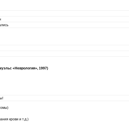
н
ались
муэльс «Неврология», 1997)
ы!
томы)
ния крови и т.д.)