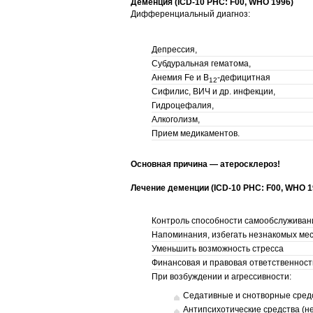
Деменция (ICD-10 PHC: F00, WHO 1996)
Дифференциальный диагноз:
Депрессия,
Субдуральная гематома,
Анемия Fe и В
-дефицитная
12
Сифилис, ВИЧ и др. инфекции,
Гидроцефалия,
Алкоголизм,
Прием медикаментов.
Основная причина — атеросклероз!
Лечение деменции (ICD-10 PHC: F00, WHO 1
Контроль способности самообслуживан
Напоминания, избегать незнакомых мес
Уменьшить возможность стресса
Финансовая и правовая ответственность
При возбуждении и агрессивности:
Седативные и снотворные сред
Антипсихотические средства (н