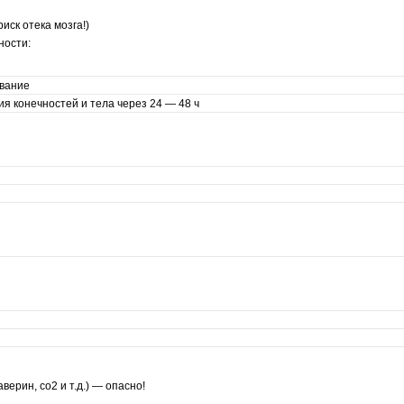
риск отека мозга!)
ности:
вание
я конечностей и тела через 24 — 48 ч
рин, со2 и т.д.) — опасно!