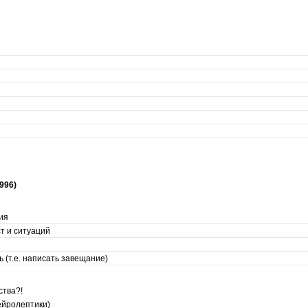
996)
ия
т и ситуаций
 (т.е. написать завещание)
ства?!
ейролептики)