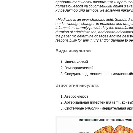
продолжительность назначения, и противо
полагающегося на собственный опыт и знан
ни редактор или авторы не возьмут никак
«Medicine is an ever-changing field. Standard s
our knowledge, changes in treatment and drug 
information currently provided by the manufactu
duration of administration, and contraindications
the patient to determine dosages and the best tr
responsibility for any injury and/or damage to pe
Виды инсультов
Ишемический
Геморрагический
Сосудистая деменция, т.е. «медленный
Этиология инсульта
Атеросклероз
Артериальная гипертензия (в т.ч. кризы
Системные эмболии (мерцательная ар