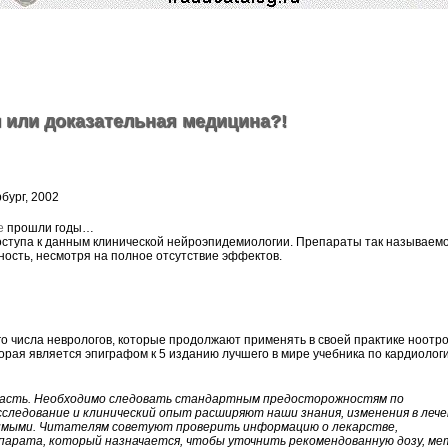
 или доказательная медицина?!
бург, 2002
е
прошли годы…
оступа к данным клинической нейроэпидемиологии. Препараты так называем
ость, несмотря на полное отсутствие эффектов.
го числа неврологов, которые продолжают применять в своей практике ноотро
торая является эпиграфом к 5 изданию лучшего в мире учебника по кардиолог
асть. Необходимо следовать стандартным предосторожностям по
исследование и клинический опыт расширяют наши знания, изменения в лече
имыми. Читателям советуют проверить информацию о лекарстве,
арата, который назначается, чтобы уточнить рекомендованную дозу, ме