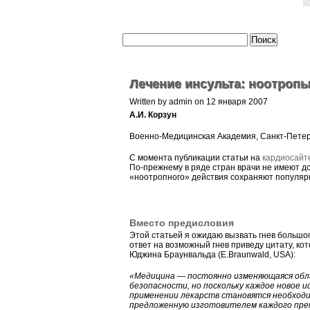
Лечение инсульта: ноотропы
Written by admin on 12 января 2007
А.И. Корзун
Военно-Медицинская Академия, Санкт-Петер
С момента публикации статьи на
кардиосайт
По-прежнему в ряде стран врачи не имеют д
«ноотропного» действия сохраняют популярн
Вместо предисловия
Этой статьей я ожидаю вызвать гнев большо
ответ на возможный гнев приведу цитату, ко
Юджина Браунвальда (E.Braunwald, USA):
«Медицина — постоянно изменяющаяся обл
безопасности, но поскольку каждое новое 
применении лекарств становятся необход
предложенную изготовителем каждого преп