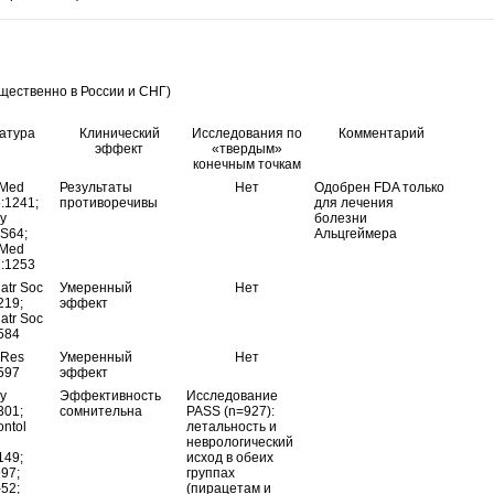
щественно в России и СНГ)
атура
Клинический
Исследования по
Комментарий
эффект
«твердым»
конечным точкам
 Med
Результаты
Нет
Одобрен FDA только
:1241;
противоречивы
для лечения
y
болезни
 S64;
Альцгеймера
 Med
7:1253
atr Soc
Умеренный
Нет
219;
эффект
atr Soc
584
 Res
Умеренный
Нет
597
эффект
y
Эффективность
Исследование
301;
сомнительна
PASS (n=927):
ontol
летальность и
неврологический
149;
исход в обеих
997;
группах
-52;
(пирацетам и