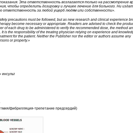
показания. Эта ответственность возлагается только на рассмотрение вр
ия, чтобы определить дозировку и лучшее лечение для больного. Ни издат
ую ответственность за любой ущерб людям или собственности».
afety precautions must be followed, but as new research and clinical experience b
therapy become necessary or appropriate. Readers are advised to check the produ
rer of each drug to be administered to verify the recommended dose, the method a
. It is the responsibility of the treating physician relying on experience and knowled
eatment for the patient. Neither the Publisher nor the editor or authors assume any
rsons or property.»
» инсульт
)
итмия/фибрилляция-трепетание предсердий)