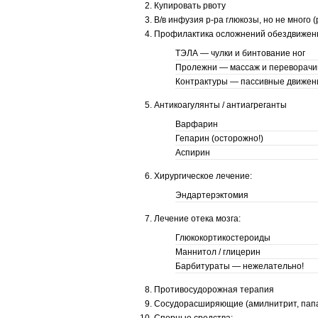
Купировать рвоту
В/в инфузия р-ра глюкозы, но не много (
Профилактика осложнений обездвижен
ТЭЛА — чулки и бинтование ног
Пролежни — массаж и переворачи
Контрактуры — пассивные движени
Антикоагулянты / антиагреганты
Варфарин
Гепарин (осторожно!)
Аспирин
Хирургическое лечение:
Эндартерэктомия
Лечение отека мозга:
Глюкокортикостероиды
Маннитол / глицерин
Барбитураты — нежелательно!
Противосудорожная терапия
Сосудорасширяющие (амилнитрит, папаве