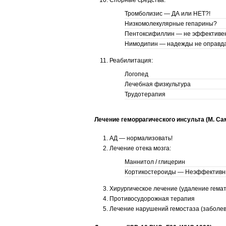
Спорные средства:
Тромболизис — ДА или НЕТ?!
Низкомолекулярные гепарины?
Пентоксифиллин — не эффективе
Нимодипин — надежды не оправд
Реабилитация:
Логопед
Лечебная физкультура
Трудотерапия
Лечение геморрагического инсульта (М. Са
АД — нормализовать!
Лечение отека мозга:
Маннитол / глицерин
Кортикостероиды — Неэффективн
Хирургическое лечение (удаление гема
Противосудорожная терапия
Лечение нарушений гемостаза (заболева