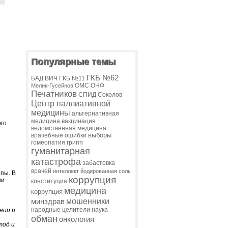
Популярные темы
ГКБ №62
БАД
ВИЧ
ГКБ №11
ОМС
ОНФ
Мелик-Гусейнов
Печатников
СПИД
Соколов
Центр паллиативной
медицины
альтернативная
медицина
вакцинация
ого
ведомственная медицина
выборы
врачебные ошибки
гомеопатия
грипп
гуманитарная
катастрофа
забастовка
врачей
интеллект
йодированная соль
пы. В
коррупция
ии
конституция
медицина
коррупция
мошенники
минздрав
народные целители
наука
нии и
обман
онкология
тод и