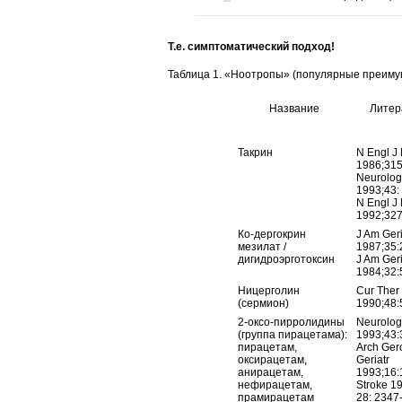
Т.е. симптоматический подход!
Таблица 1. «Ноотропы» (популярные преиму
Название
Литер
Такрин
N Engl J
1986;315
Neurolog
1993;43:
N Engl J
1992;32
Ко-дергокрин
J Am Geri
мезилат /
1987;35:
дигидроэрготоксин
J Am Geri
1984;32:
Ницерголин
Cur Ther
(сермион)
1990;48:
2-оксо-пирролидины
Neurolog
(группа пирацетама):
1993;43:
пирацетам,
Arch Ger
оксирацетам,
Geriatr
анирацетам,
1993;16:
нефирацетам,
Stroke 1
прамирацетам
28: 2347