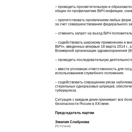
– проводить просветительскую и образовате
общин по профилактике ВИЧ-инфекции, сниж
– препятствовать проявлениям любых форм
за счет совершенствования федерального з
– отменить запрет на въезд ВИЧ-положител
– содействовать широкому применению и вн
ВИЧ», введенных впервые 18 марта 2014 г.,
Всемирной организации здравоохранения (В
– проводить последовательную деятельност
– ввести уголовную ответственность для го
использованием служебного положения;
– содействовать сокращению риска заболева
стерильных одноразовых шприцев, обеспечени
туберкулеза.
Ситуация с каждым днем принимает все боле
безопасности России в XXI веке.
Председатель партии
Эмилия Слабунова
Источник