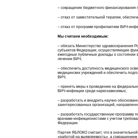
– сокращение бюджетного финансирования п
– отказ от заместительной терапии, обесп
– отказ от программ профилактики ВИЧ-инф
Мы считаем необходимым:
– обязать Министерство здравоохранения Ро
субъектов Федерации, осуществляющие функ
ежегодные публичные доклады о состоянии 
лечении ВИЧ;
– обеспечить доступность медицинского осв
медицинских учреждений и обеспечить подг
ВИЧ;
– принять меры к проведению на федеральн
ВИЧ-инфекции среди наркозависимых;
– разработать и внедрить научно обоснован
заинтересованных организаций, направленн
– разработать государственную программу 
врачами-инфекционистами с учетом требова
Федерации.
Партия ЯБЛОКО считает, что в значительно
«работой на выявляемость», а сокращением 