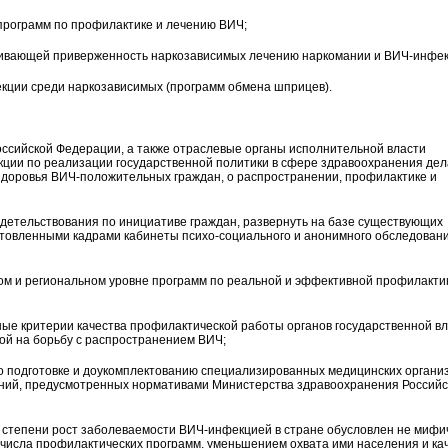
рограмм по профилактике и лечению ВИЧ;
ечивающей приверженность наркозависимых лечению наркомании и ВИЧ-инфек
екции среди наркозависимых (программ обмена шприцев).
ссийской Федерации, а также отраслевые органы исполнительной власти
ции по реализации государственной политики в сфере здравоохранения дел
здоровья ВИЧ-положительных граждан, о распространении, профилактике и
идетельствования по инициативе граждан, развернуть на базе существующих
отовленными кадрами кабинеты психо-социального и анонимного обследован
ом и региональном уровне программ по реальной и эффективной профилакти
ные критерии качества профилактической работы органов государственной вл
ой на борьбу с распространением ВИЧ;
по подготовке и доукомплектованию специализированных медицинских органи
ний, предусмотренных нормативами Министерства здравоохранения Российс
й степени рост заболеваемости ВИЧ-инфекцией в стране обусловлен не мифи
числа профилактических программ, уменьшением охвата ими населения и ка