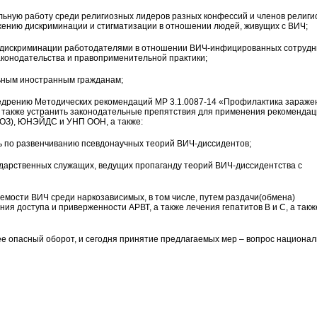
льную работу среди религиозных лидеров разных конфессий и членов религ
ению дискриминации и стигматизации в отношении людей, живущих с ВИЧ;
 дискриминации работодателями в отношении ВИЧ-инфицированных сотрудн
аконодательства и правоприменительной практики;
ьным иностранным гражданам;
едрению Методических рекомендаций МР 3.1.0087-14 «Профилактика зараже
 а также устранить законодательные препятствия для применения рекоменда
ОЗ), ЮНЭЙДС и УНП ООН, а также:
ь по развенчиванию псевдонаучных теорий ВИЧ-диссидентов;
сударственных служащих, ведущих пропаганду теорий ВИЧ-диссидентства с
емости ВИЧ среди наркозависимых, в том числе, путем раздачи(обмена)
я доступа и приверженности АРВТ, а также лечения гепатитов В и С, а такж
е опасный оборот, и сегодня принятие предлагаемых мер – вопрос национа