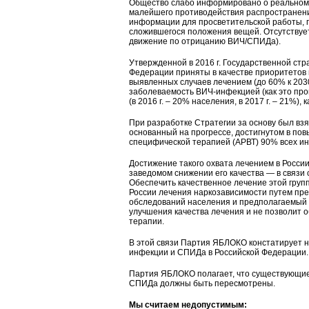
Общество слабо информировано о реальном 
малейшего противодействия распространени
информации для просветительской работы, 
сложившегося положения вещей. Отсутствуе
движение по отрицанию ВИЧ/СПИДа).
Утвержденной в 2016 г. Государственной ст
Федерации приняты в качестве приоритетов
выявленных случаев лечением (до 60% к 2030
заболеваемость ВИЧ-инфекцией (как это про
(в 2016 г. – 20% населения, в 2017 г. – 21%)
При разработке Стратегии за основу был взя
основанный на прогрессе, достигнутом в п
специфической терапией (АРВТ) 90% всех и
Достижение такого охвата лечением в Росси
заведомом снижении его качества — в связи
Обеспечить качественное лечение этой груп
России лечения наркозависимости путем пре
обследований населения и предполагаемый р
улучшения качества лечения и не позволит
терапии.
В этой связи Партия ЯБЛОКО констатирует 
инфекции и СПИДа в Российской Федерации.
Партия ЯБЛОКО полагает, что существующие 
СПИДа должны быть пересмотрены.
Мы считаем недопустимым: