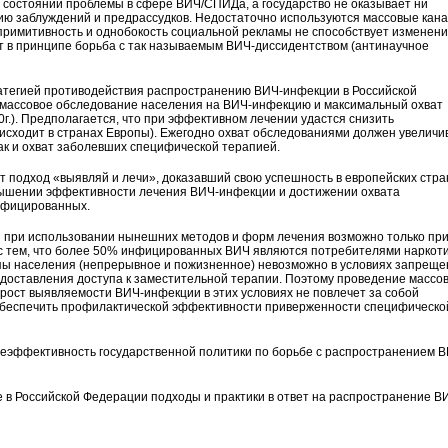
состоянии проблемы в сфере ВИЧ/СПИДа, а государство не оказывает ни
ю заблуждений и предрассудков. Недостаточно используются массовые кан
примитивность и однобокость социальной рекламы не способствует изменен
т в принципе борьба с так называемым ВИЧ-диссидентством (антинаучное
ратегией противодействия распространению ВИЧ-инфекции в Российской
 массовое обследование населения на ВИЧ-инфекцию и максимальный охват
г.). Предполагается, что при эффективном лечении удастся снизить
исходит в странах Европы). Ежегодно охват обследованиями должен увеличи
, как и охват заболевших специфической терапией.
т подход «выявляй и лечи», доказавший свою успешность в европейских стра
овышении эффективности лечения ВИЧ-инфекции и достижении охвата
нфицированных.
и при использовании нынешних методов и форм лечения возможно только пр
 с тем, что более 50% инфицированных ВИЧ являются потребителями наркоти
пы населения (непрерывное и пожизненное) невозможно в условиях запреще
доставления доступа к заместительной терапии. Поэтому проведение массо
ост выявляемости ВИЧ-инфекции в этих условиях не повлечет за собой
 обеспечить профилактической эффективности приверженности специфическо
неэффективность государственной политики по борьбе с распространением В
в Российской Федерации подходы и практики в ответ на распространение В