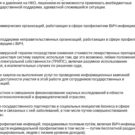
ия и давления на НКО, лишением их возможности привлекать внебюджетные
ударственной поддержки, адекватной сложившейся ситуации.
коммерческих организаций, работающих в сфере профилактики ВИЧ-инфекции
 поддержки неправительственных организаций, работающих в сфере профил
ивущим с ВИЧ;
ровирусной терапии посредством снижения стоимости лекарственных препара
шенствуя систему закупок; используя там, где это возможно, гибкие положени
еллектуальной собственности (ТРИПС), включая разумное использование
, в исключительных случаях по решению суда;
ых закупок на выполнение услуг по проведению информационных кампаний
оступности участия в этой работе для сотрудников государственных и
заций;
частное и смешанное финансирование научных исследований в области
отехнологической и фармацевтической отраслях;
-государственного партнерства и социальных инициатив бизнеса в сфере
и и связанных с ней заболеваний, в том числе путем совершенствования
ы;
профилактики инфекций, передаваемых половым путём, включая ВИЧ-инфекц
едств индивидуальной профилактики в том числе — путем бесплатной раздач
ицированным, людям с низким уровнем доходов);