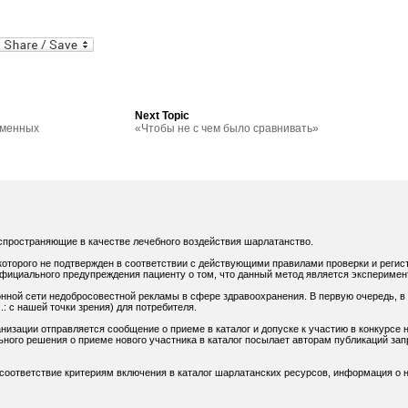
al
In
dPress
mail
Next Topic
еменных
«Чтобы не с чем было сравнивать»
спространяющие в качестве лечебного воздействия шарлатанство.
оторого не подтвержден в соответствии с действующими правилами проверки и регис
официального предупреждения пациенту о том, что данный метод является экспериме
нной сети недобросовестной рекламы в сфере здравоохранения. В первую очередь, в
: с нашей точки зрения) для потребителя.
низации отправляется сообщение о приеме в каталог и допуске к участию в конкурсе н
ного решения о приеме нового участника в каталог посылает авторам публикаций зап
 соответствие критериям включения в каталог шарлатанских ресурсов, информация о н