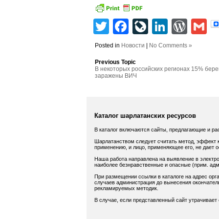
Twitter
Facebook
LiveJourn
Linked
Wor
G
Posted in
Новости
|
No Comments »
Previous Topic
В некоторых российских регионах 15% бер
заражены ВИЧ
Каталог шарлатанских ресурсов
В каталог включаются сайты, предлагающие и ра
Шарлатанством следует считать метод, эффект к
применению, и лицо, применяющее его, не дает 
Наша работа направлена на выявление в электро
наиболее безнравственные и опасные (прим. адм.
При размещении ссылки в каталоге на адрес орга
случаев администрация до вынесения окончатель
рекламируемых методик.
В случае, если представленный сайт утрачивает