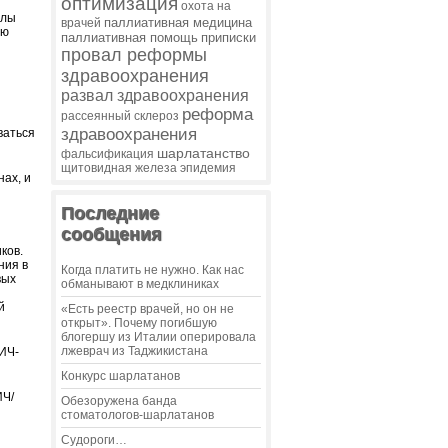
оптимизация
охота на
алы
паллиативная медицина
врачей
ию
паллиативная помощь
приписки
провал реформы
здравоохранения
развал здравоохранения
реформа
рассеянный склероз
здравоохранения
ваться
шарлатанство
фальсификация
щитовидная железа
эпидемия
нах, и
Последние
сообщения
и
ков.
ния в
Когда платить не нужно. Как нас
вых
обманывают в медклиниках
й
«Есть реестр врачей, но он не
открыт». Почему погибшую
блогершу из Италии оперировала
лжеврач из Таджикистана
ИЧ-
Конкурс шарлатанов
ИЧ/
Обезоружена банда
стоматологов-шарлатанов
Судороги…