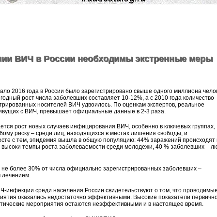
мии ВИЧ в России необходимы экстренные меры
ало 2016 года в России было зарегистрировано свыше одного миллиона челов
одный рост числа заболевших составляет 10-12%, а с 2010 года количество
трированных носителей ВИЧ удвоилось. По оценкам экспертов, реальное
ивущих с ВИЧ, превышает официальные данные в 2-3 раза.
ется рост новых случаев инфицирования ВИЧ, особенно в ключевых группах,
ому риску – среди лиц, находящихся в местах лишения свободы, и
есте с тем, эпидемия вышла в общую популяцию: 44% заражений происходят
е высоки темпы роста заболеваемости среди молодежи, 40 % заболевших – л
– не более 30% от числа официально зарегистрированных заболевших –
 лечением.
Ч-инфекции среди населения России свидетельствуют о том, что проводимые
иятия оказались недостаточно эффективными. Высокие показатели первичн
ктические мероприятия остаются неэффективными и в настоящее время.