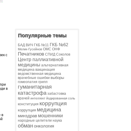
Популярные темы
ГКБ №62
БАД
ВИЧ
ГКБ №11
ОМС
ОНФ
Мелик-Гусейнов
Печатников
СПИД
Соколов
ек с
Центр паллиативной
медицины
альтернативная
медицина
вакцинация
ведомственная медицина
выборы
врачебные ошибки
гомеопатия
грипп
 при
гуманитарная
юди в
катастрофа
забастовка
врачей
интеллект
йодированная соль
коррупция
конституция
медицина
коррупция
 в
мошенники
минздрав
ой
народные целители
наука
обман
онкология