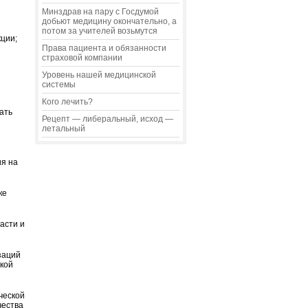
Минздрав на пару с Госдумой
добьют медицину окончательно, а
потом за учителей возьмутся
ции;
Права пациента и обязанности
страховой компании
Уровень нашей медицинской
системы
Кого лечить?
ать
Рецепт — либеральный, исход —
летальный
ия на
ке
асти и
заций
кой
ческой
чества