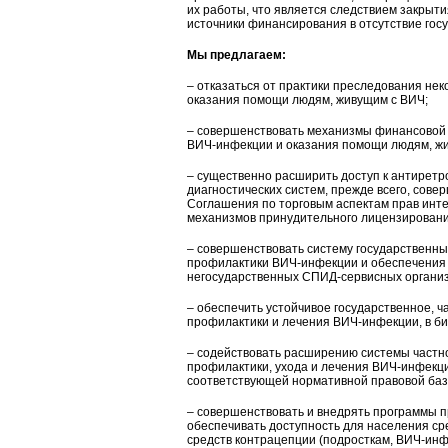
их работы, что является следствием закрыт
источники финансирования в отсутствие гос
Мы предлагаем:
– отказаться от практики преследования не
оказания помощи людям, живущим с ВИЧ;
– совершенствовать механизмы финансовой
ВИЧ-инфекции и оказания помощи людям, ж
– существенно расширить доступ к антирет
диагностических систем, прежде всего, совер
Соглашения по торговым аспектам прав инт
механизмов принудительного лицензирования
– совершенствовать систему государственн
профилактики ВИЧ-инфекции и обеспечения д
негосударственных СПИД-сервисных органи
– обеспечить устойчивое государственное, 
профилактики и лечения ВИЧ-инфекции, в би
– содействовать расширению системы частно
профилактики, ухода и лечения ВИЧ-инфекци
соответствующей нормативной правовой баз
– совершенствовать и внедрять программы 
обеспечивать доступность для населения ср
средств контрацепции (подросткам, ВИЧ-инф