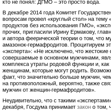
кто не понял: ДГМО – это просто вода.
В декабре 2014 года Комитет Государств
вопросам провел «круглый стол» на тему 
продуктов без использования ГМО», «эксп
прочих, пригласили Ирину Ермакову, глав
и автора феерической теории о том, что 
амазонок-гермафродитов. Процитируем эт
«эксперта»: «Не исключено, что жестокие
совершаемые в основном мужчинами, явл
комплекса утраты родовой функции и, как 
женщинам, которые могут родить. Возможн
факт, что значительно больше мужчин, че
на противоположный, вероятно, также св
мужчин от женщин-гермафродитов».
Неудивительно, что с такими «экспертами»
декабря, Госдума принимает
закон
о том, 