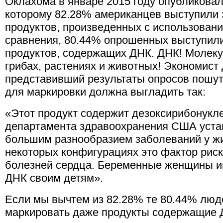
Оклахома в январе 2015 году опубликова
которому 82.28% американцев выступили 
продуктов, произведенных с использован
сравнения, 80.44% опрошенных выступили
продуктов, содержащих ДНК. ДНК! Молекул
грибах, растениях и животных! Экономист
представивший результаты опросов пошути
для маркировки должна выгладить так:
«Этот продукт содержит дезоксирибонукле
департамента здравоохранения США устан
большим разнообразием заболеваний у ж
некоторых конфигурациях это фактор рис
болезней сердца. Беременные женщины и
ДНК своим детям».
Если мы вычтем из 82.28% те 80.44% люде
маркировать даже продукты содержащие 