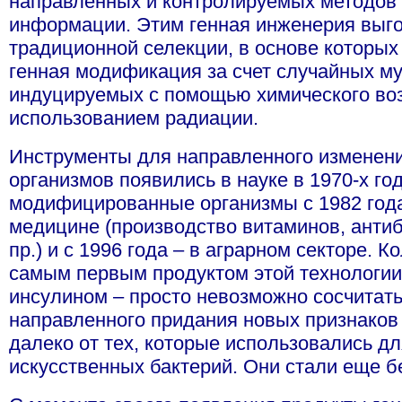
направленных и контролируемых методов 
информации. Этим генная инженерия выго
традиционной селекции, в основе которы
генная модификация за счет случайных му
индуцируемых с помощью химического воз
использованием радиации.
Инструменты для направленного изменен
организмов появились в науке в 1970-х го
модифицированные организмы с 1982 года
медицине (производство витаминов, антиб
пр.) и с 1996 года – в аграрном секторе. 
самым первым продуктом этой технологи
инсулином – просто невозможно сосчитат
направленного придания новых признаков
далеко от тех, которые использовались д
искусственных бактерий. Они стали еще б