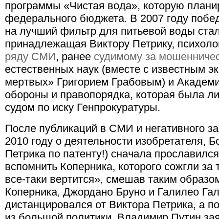
программы «Чистая вода», которую плани
федерального бюджета. В 2007 году побе
на лучший фильтр для питьевой воды ста
принадлежащая Виктору Петрику, психолог
ряду СМИ
, ранее
судимому за мошенниче
естественных наук (вместе с известным э
мертвых» Григорием Грабовым) и Академи
обороны и правопорядка, которая была 
судом по иску Генпрокуратуры.
После публикаций в СМИ и негативного з
2010 году о деятельности изобретателя, Б
Петрика по патенту!) сначала прославил
вспомнить Коперника, которого сожгли за т
все-таки вертится», смешав таким образ
Коперника, Джордано Бруно и Галилео Гал
дистанцировался от Виктора Петрика, а по
из большой политики. Владимир Путин зая