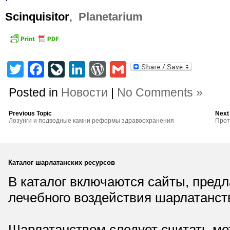
Scinquisitor
,
Planetarium
Twitter
Facebook
LiveJournal
LinkedIn
WordPress
Gmail
Posted in
Новости
|
No Comments »
Previous Topic
Next
Лозунги и подводные камни реформы здравоохранения
Прот
Каталог шарлатанских ресурсов
В каталог включаются сайты, пред
лечебного воздействия шарлатанст
Шарлатанством следует считать мет