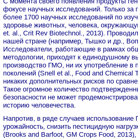
С момента своего появления продукты ге
фокусе научных исследований. Только за 
более 1700 научных исследований по изу
здоровье животных, человека, окружающую 
et. al., Crit Rev Biotechnol., 2013). Прово
нашей стране (например, Тышко и др., Воп
Исследователи, работающие в рамках об
методологии, приходят к единодушному вы
производство ГМО, ни их употребление в 
поколений (Snell et al., Food and Chemical 
никаких дополнительных рисков по сравн
Такое огромное количество подтвержденн
безопасности не может продемонстрироват
историю человечества.
Напротив, в ряде случаев использование
урожайность, снизить пестицидную нагру
(Brooks and Barfoot, GM Crops Food, 2013)