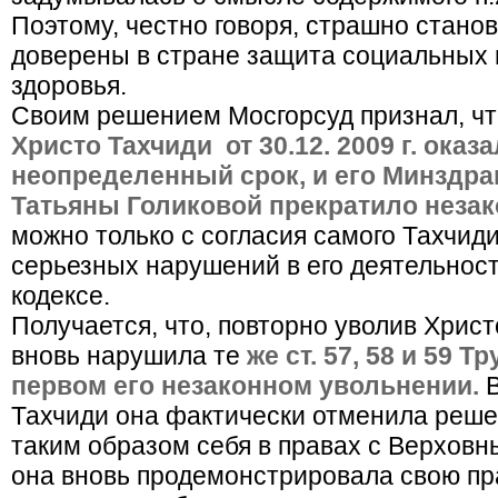
Поэтому, честно говоря, страшно станов
доверены в стране защита социальных 
здоровья.
Своим решением Мосгорсуд признал, ч
Христо Тахчиди от 30.12. 2009 г. ока
неопределенный срок, и его Минздра
Татьяны Голиковой прекратило незак
можно только с согласия самого Тахчид
серьезных нарушений в его деятельност
кодексе.
Получается, что, повторно уволив Христ
вновь нарушила те
же ст. 57, 58 и 59 Т
первом его незаконном увольнении.
В
Тахчиди она фактически отменила реше
таким образом себя в правах с Верхов
она вновь продемонстрировала свою пр