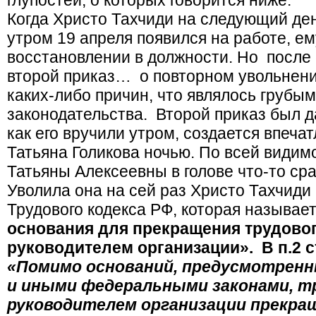
глупостей, о которых говорится ниже.
Когда Христо Тахчиди на следующий де
утром 19 апреля появился на работе, ем
восстановлении в должности. Но после 
второй приказ… о повторном увольнени
каких-либо причин, что являлось груб
законодательства. Второй приказ был да
как его вручили утром, создается впечат
Татьяна Голикова ночью. По всей видимо
Татьяны Алексеевны в голове что-то ср
Уволила она на сей раз Христо Тахчиди п
Трудового кодекса РФ, которая называ
основания для прекращения трудовог
руководителем организации». В п.2 с
«Помимо оснований, предусмотрен
и иными федеральными законами, тр
руководителем организации прекр