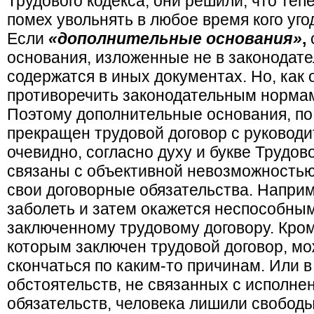
Трудового кодекса, они решили, что теп
помех увольнять в любое время кого уго
Если
«дополнительные основания»
,
с
основания, изложенные не в законодател
содержатся в иных документах. Но, как 
противоречить законодательным нормам 
Поэтому дополнительные основания,
по
прекращен трудовой договор с руководи
очевидно, согласно духу и букве Трудов
связаны с объективной невозможность
свои договорные обязательства. Наприм
заболеть и затем окажется неспособным
заключенному трудовому договору.
Кром
которым заключен трудовой договор, мо
скончаться по каким-то причинам. Или в
обстоятельств, не связанных с исполне
обязательств, человека лишили свободы